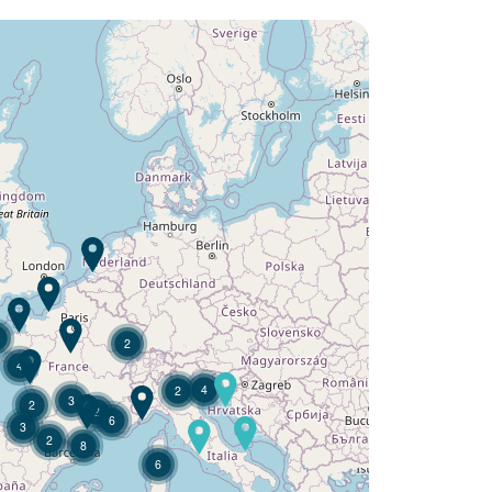
¿Quiere descubrir :
Camping Saint Tro'Park ?
Descubra
2
4
4
2
3
2
2
6
3
2
8
6