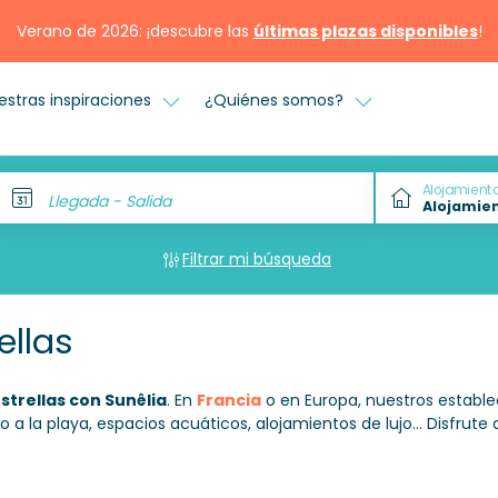
Verano de 2026: ¡descubre las
últimas plazas disponibles
!
estras inspiraciones
¿Quiénes somos?
Alojamient
Llegada - Salida
Filtrar mi búsqueda
ellas
strellas con Sunêlia
. En
Francia
o en Europa, nuestros establ
to a la playa, espacios acuáticos, alojamientos de lujo... Disfru