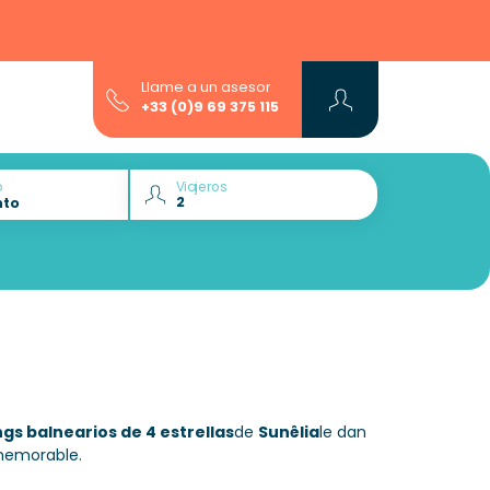
Llame a un asesor
+33 (0)9 69 375 115
o
Viajeros
gs balnearios de 4 estrellas
de
Sunêlia
le dan
 memorable.