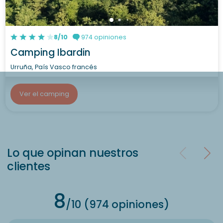
8/10
974 opiniones
Camping Ibardin
Urruña, País Vasco francés
Ver el camping
Lo que opinan nuestros
clientes
8
/10 (974 opiniones)