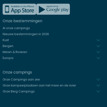
Frans
Engels
Onze bestemmingen
Duits
Al onze campings
Italiaans
Nieuwe bestemmingen in 2026
Spaans
Kust
Bergen
Meren & Rivieren
Europa
Onze campings
Onze Campings aan zee
Onze kampeerplaatsen aan het meer en de rivier
Onze Berg Campings