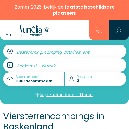
Zomer 2026: bekijk de
laatste beschikbare
plaatsen
!
MENU
Bestemming, camping, activiteit, enz.
Aankomst - Vertrek
Accommodatie
Reizigers
Mijn zoekopdracht filteren
Viersterrencampings in
Baskenland