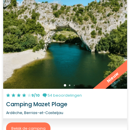
Nieuw
9/10
54 beoordelingen
Camping Mazet Plage
Ardèche, Berrias-et-Casteljau
Bekijk de camping