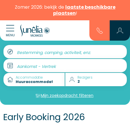
Zomer 2026: bekijk de
laatste beschikbare
plaatsen
!
MENU
Bestemming, camping, activiteit, enz.
Aankomst - Vertrek
Accommodatie
Reizigers
Mijn zoekopdracht filteren
Early Booking 2026