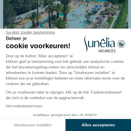
Ga door zonder toestemming
Beheer je
cookie voorkeuren!
7.8/10
566 beoordelingen
Camping Le Ruisseau
Door op de button "Alles accepteren" te
klikken geef je toestemming voor het gebruik van analytische cookies
Bidart, Pays-Basque
die het bezoekersgedrag meten om persoonlijke inhoud en
advertenties te kunnen bieden. Door op "Voorkeuren instellen" te
Bekijk de camping
klikken kun je je instellingen beheren en meer informatie lezen over de
cookies die we gebruiken.
Om je voorkeuren later te wijzigen, klik op de link 'Cookievoorkeuren'
die zich in de voettekst van de pagina bevindt.
Gouden Sunny
Het cookiebeleid lezen
Instellingen goedgekeurd door
Bekijk de resultaten op de kaart
Voorkeuren instellen
Alles accepteren