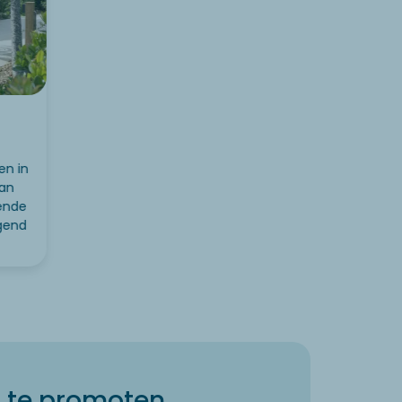
en in
van
ende
ngend
o te promoten