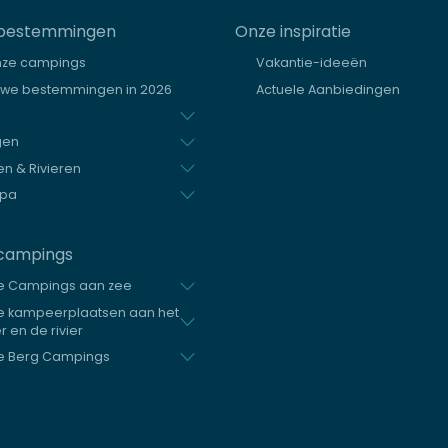
bestemmingen
Onze inspiratie
nze campings
Vakantie-ideeën
uwe bestemmingen in 2026
Actuele Aanbiedingen
gen
n & Rivieren
opa
campings
e Campings aan zee
e kampeerplaatsen aan het
 en de rivier
e Berg Campings