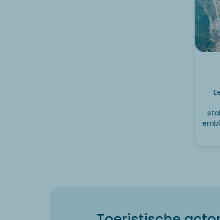
E
eta
emble
Toeristische acto