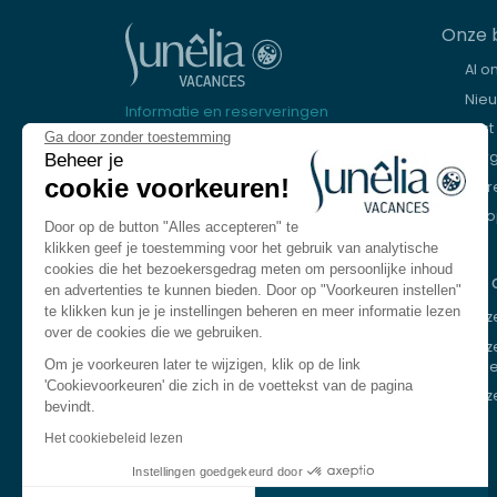
Onze 
Al o
Nie
Informatie en reserveringen
Kust
Ga door zonder toestemming
+31 20 721 9084
Ber
Beheer je
cookie voorkeuren!
Mere
We zijn er om te helpen
Eur
Maandag tot vrijdag van 8.30 tot 18.30
Door op de button "Alles accepteren" te
uur.
klikken geef je toestemming voor het gebruik van analytische
Zaterdag van 10.00 tot 13.00 uur en van
cookies die het bezoekersgedrag meten om persoonlijke inhoud
Onze 
14.00 tot 17.00 uur
en advertenties te kunnen bieden. Door op "Voorkeuren instellen"
te klikken kun je je instellingen beheren en meer informatie lezen
Onz
Neem contact op
over de cookies die we gebruiken.
Onz
Om je voorkeuren later te wijzigen, klik op de link
meer
Taal
NL
'Cookievoorkeuren' die zich in de voettekst van de pagina
Onz
bevindt.
Frans
Het cookiebeleid lezen
Engels
Instellingen goedgekeurd door