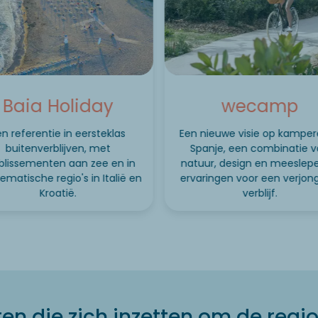
Baia Holiday
wecamp
en referentie in eersteklas
Een nieuwe visie op kamper
buitenverblijven, met
Spanje, een combinatie 
blissementen aan zee en in
natuur, design en meeslep
matische regio's in Italië en
ervaringen voor een verjo
Kroatië.
verblijf.
ren die zich inzetten om de regi