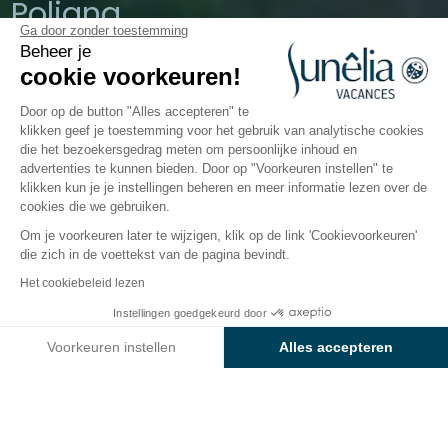
Poljana
Ga door zonder toestemming
Beheer je
Mali Lošinj, Kroatië
cookie voorkeuren!
Open van
1 april 2026
Tot
19 oktober
2026
Door op de button "Alles accepteren" te
klikken geef je toestemming voor het gebruik van analytische cookies
die het bezoekersgedrag meten om persoonlijke inhoud en
advertenties te kunnen bieden. Door op "Voorkeuren instellen" te
De camping
Accommodaties
Activiteiten
Water
klikken kun je je instellingen beheren en meer informatie lezen over de
cookies die we gebruiken.
Om je voorkeuren later te wijzigen, klik op de link 'Cookievoorkeuren'
Camping Baia Holiday Poljana : een 4
die zich in de voettekst van de pagina bevindt.
sterren verblijf in Kroatië
Het cookiebeleid lezen
Op zoek naar een vredige ervaring aan de
Instellingen goedgekeurd door
Bekijk prijzen en beschikbaarheid
Middellandse Zee ?
Ontdek
Kroatië
,
het eiland
Voorkeuren instellen
Alles accepteren
Lošinj
en de 4 sterren-camping
Baia Holiday
Axeptio consent
Toestemmingsbeheerplatform: Personaliseer uw opties
Poljana,
een paradijsje op 1.5 hectare. Omringd door
de Adriatische Zee en een weelderige natuur kunt u
Ons platform stelt u in staat om uw privacy-instellingen naar 
genieten van een
directe toegang tot het strand