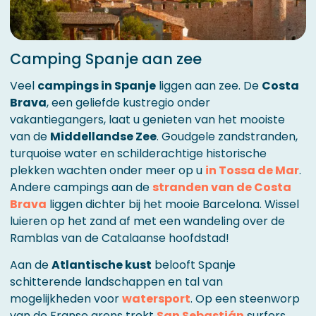
Camping Spanje aan zee
Veel
campings in Spanje
liggen aan zee. De
Costa
Brava
, een geliefde kustregio onder
vakantiegangers, laat u genieten van het mooiste
van de
Middellandse Zee
. Goudgele zandstranden,
turquoise water en schilderachtige historische
plekken wachten onder meer op u
in Tossa de Mar
.
Andere campings aan de
stranden van de Costa
Brava
liggen dichter bij het mooie Barcelona. Wissel
luieren op het zand af met een wandeling over de
Ramblas van de Catalaanse hoofdstad!
Aan de
Atlantische kust
belooft Spanje
schitterende landschappen en tal van
mogelijkheden voor
watersport
. Op een steenworp
van de Franse grens trekt
San Sebastián
surfers