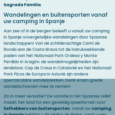
Sagrada Familia
.
Wandelingen en buitensporten vanaf
uw camping in Spanje
Aan zee of in de bergen beleeft u vanuit uw camping
in Spanje onvergetelijke wandelingen door Spaanse
landschappen! Van de schilderachtige Camí de
Ronda aan de Costa Brava tot de indrukwekkende
paden van het Nationaal Park Ordesa y Monte
Perdido in Aragón: de wandelmogelijkheden zijn
eindeloos. Cap de Creus in Catalonië en het Nationaal
Park Picos de Europa in Asturië zijn andere
spectaculaire wandelplekken. Denk eraan goede
wandelschoenen mee te nemen!
Zin in meer sensatie? De variatie in het Spaanse reliëf
maakt het land tot een geweldig speelterrein voor
liefhebbers van buitensporten
. Vanaf uw
camping
in Spanje
beklimt u de Mallos de Riglos, vaart u per