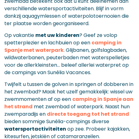
zwembad betekent ook dat u kunt deelnemen aan
verschillende watersportactiviteiten. Blijf in vorm
dankzij aquagymlessen of waterpolotoernooien die
ter plaatse worden georganiseerd.
Op vakantie
met uw kinderen
? Geef ze volop
spetterplezier en lachbuien op een
camping in
Spanje met waterpark
. Glijbanen, golfslagbaden,
wildwaterbanen, peuterbaden met waterspelletjes
voor de allerkleinsten... beleef allerlei waterpret op
de campings van Sunêlia Vacances.
Twijfelt u tussen de golven in springen of dobberen in
het zwembad? Maak het uzelf gemakkelijk: wissel uw
zwemmomenten af op een
camping in Spanje aan
het strand
met zwembad of waterpark. Naast hun
zwemparadijs en
directe toegang tot het strand
bieden sommige Sunêlia-campings diverse
watersportactiviteiten
op zee. Probeer kajakken,
kitesurfen, jetskiën of catamaranzeilen.