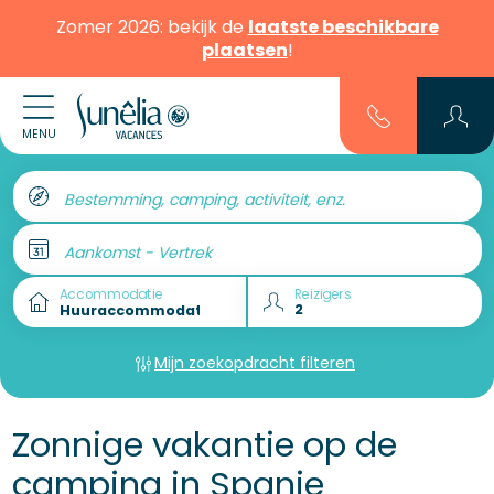
Zomer 2026: bekijk de
laatste beschikbare
plaatsen
!
MENU
Bestemming, camping, activiteit, enz.
Aankomst - Vertrek
Accommodatie
Reizigers
Mijn zoekopdracht filteren
Zonnige vakantie op de
camping in Spanje