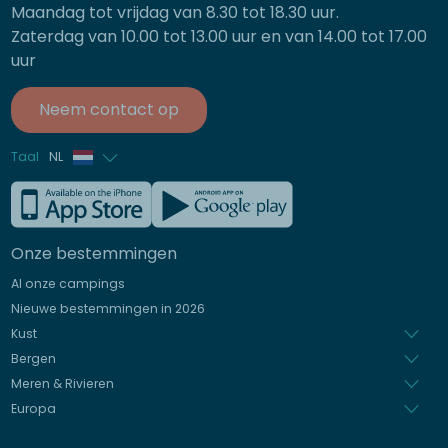
Maandag tot vrijdag van 8.30 tot 18.30 uur.
Zaterdag van 10.00 tot 13.00 uur en van 14.00 tot 17.00
uur
Neem contact op
Taal
NL
Frans
Engels
Onze bestemmingen
Duits
Al onze campings
Italiaans
Nieuwe bestemmingen in 2026
Spaans
Kust
Bergen
Meren & Rivieren
Europa