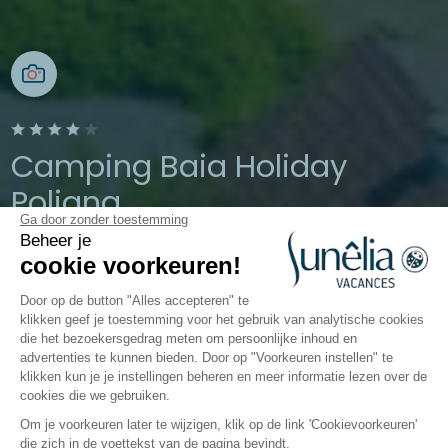
Camping Baia Holiday
Poljana
Ga door zonder toestemming
Beheer je
Mali Lošinj, Kroatië
cookie voorkeuren!
Open van
1 april 2026
Tot
19 oktober
2026
Door op de button "Alles accepteren" te
klikken geef je toestemming voor het gebruik van analytische cookies
die het bezoekersgedrag meten om persoonlijke inhoud en
advertenties te kunnen bieden. Door op "Voorkeuren instellen" te
De camping
Accommodaties
Activiteiten
Water
klikken kun je je instellingen beheren en meer informatie lezen over de
cookies die we gebruiken.
Om je voorkeuren later te wijzigen, klik op de link 'Cookievoorkeuren'
die zich in de voettekst van de pagina bevindt.