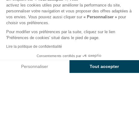
activez les cookies utiles pour améliorer la performance du site,
personnaliser votre navigation et vous proposer des offres adaptées à
Le camping
Hébergements
Activités
Autour de l
vos envies. Vous pouvez aussi cliquer sur
« Personnaliser »
pour
choisir vos préférences.
Pour modifier vos préférences par la suite, cliquez sur le lien
'Préférences de cookies' situé dans le pied de page.
Retour
Lire la politique de confidentialité
L'Hébergement Blu Romantic
Dès
Consentements certifiés par
Réserver
1 596€
du Camping Poljana
Personnaliser
Tout accepter
Axeptio consent
Plateforme de Gestion du Consentement : Personnalisez vos O
Notre plateforme vous permet d'adapter et de gérer vos paramètr
LOCATION
1 / 6