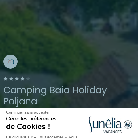
Camping Baia Holiday
Poljana
Continuer sans accepter
Mali Lošinj, Croatie
Gérer les préférences
Ouvert du
1 avril 2026
au
19 octobre
de Cookies !
2026
En cliquant sur
« Tout accepter »
, vous