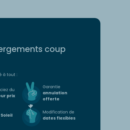
ergements coup
 à tout :
home Luxe
Mobil-home
Garantie
ciez du
annulation
Prestige
eur prix
offerte
2
6
3
2
Modification de
Soleil
dates flexibles
Découvrir
du
sam. 08/08
au