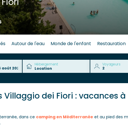
Fiori
6
tés
Autour de l'eau
Monde de l'enfant
Restauration
Hébergement
Voyageurs
 Villaggio dei Fiori : vacances 
iterranée, dans ce
camping en Méditerranée
et au pied des mo
.