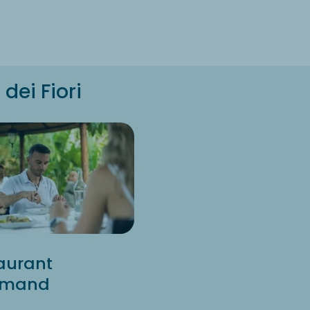
dei Fiori
aurant
rmand