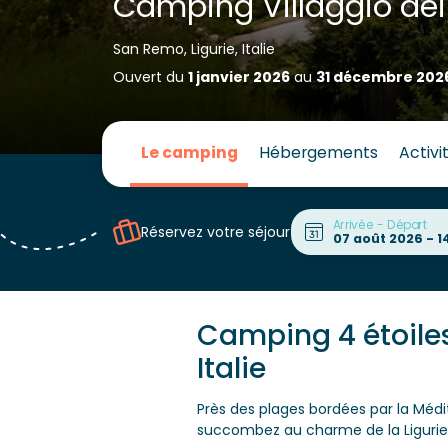
Camping Villaggio dei 
San Remo, Ligurie, Italie
Ouvert du
1 janvier 2026
au
31 décembre 202
Le camping
Hébergements
Activi
Arrivée - Départ
Réservez votre séjour
Camping 4 étoiles
Italie
Près des plages bordées par la Méd
succombez au charme de la Ligurie