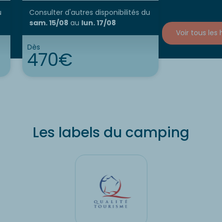
sam. 15/08
u
Consulter d'autres disponibilités
du
sam. 15/08
au
lun. 17/08
Voir tous le
Bien
Dès
470€
Les labels du camping