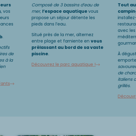
eurs
Composé de 3 bassins d’eau de
Tout au
s
, vos
mer,
l’espace aquatique
vous
camping 
eurs
propose un séjour détente les
installe
cances
pieds dans l’eau.
restaura
avec les
Situé près de la mer, alternez
b
.
méditer
entre plage et farniente en
vous
gourmand
ctifs
prélassant au bord de sa vaste
ires de
piscine
.
À dégust
es à la
emporte
Découvrez le parc aquatique !
ien
savoureu
de charc
italiens 
fants
grillés.
Découvre