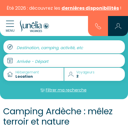
Été 2026 : découvrez les
dernières disponibilités
!
MENU
Destination, camping, activité, etc
Arrivée - Départ
Hébergement
Voyageurs
Filtrer ma recherche
Camping Ardèche : mêlez
terroir et nature