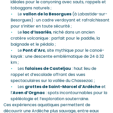
idéales pour le canyoning avec sauts, rappels et
toboggans naturels ;
Le
vallon de la Besorgues
(à Labastide-sur-
Besorgues) : un cadre verdoyant et rafraîchissant
pour s’initier en toute sécurité ;
Le
lac d’Issarlès
, niché dans un ancien
cratère volcanique : parfait pour le paddle, la
baignade et le pédalo ;
Le
Pont d’Arc
, site mythique pour le canoë-
kayak : une descente emblématique de 24 à 32
km ;
Les
falaises de Casteljau
: haut lieu de
rappel et d’escalade offrant des vues
spectaculaires sur la vallée du Chassezac ;
Les
grottes de Saint-Marcel d’Ardèche
et
l’
Aven d’Orgnac
: spots incontournables pour la
spéléologie et l’exploration souterraine.
Ces expériences aquatiques permettent de
découvrir une Ardèche plus sauvage, entre eaux