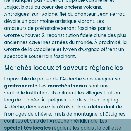
Ne manquez pas Aubenas, capitale culturelle, et
Jaujac, blotti au cœur des anciens volcans.
Antraigues-sur-Volane, fief du chanteur Jean Ferrat,
dévoile un patrimoine artistique vibrant. Les
amateurs de préhistoire seront fascinés par la
Grotte Chauvet 2, reconstitution fidèle d’une des plus
anciennes cavernes ornées du monde. À proximité, la
Grotte de la Cocalière et l’Aven d’Orgnac offrent un
spectacle souterrain fascinant.
Marchés locaux et saveurs régionales
Impossible de parler de l’Ardèche sans évoquer sa
gastronomie
. Les
marchés locaux
sont une
véritable institution : ils animent les villages tout au
long de l’année. À quelques pas de votre camping
Ardèche, découvrez les étals colorés débordant de
fromages de chèvre, miels de montagne, châtaignes
confites et vins de l’Ardèche méridionale. Les
spécialités locales
régalent les palais : la caillette