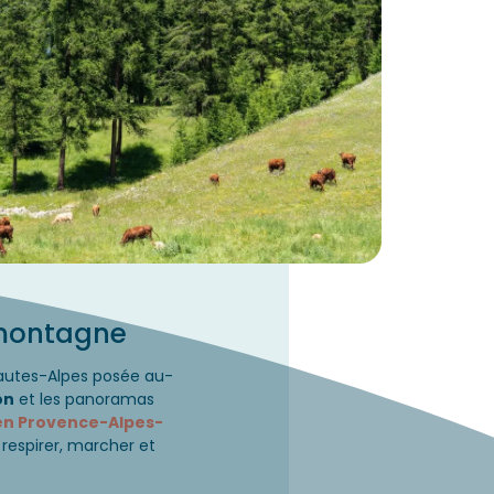
t montagne
Hautes-Alpes posée au-
on
et les panoramas
en Provence-Alpes-
espirer, marcher et