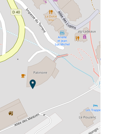
Envie de découvrir :
Résidence Les Logis d’Orres ?
Découvrir