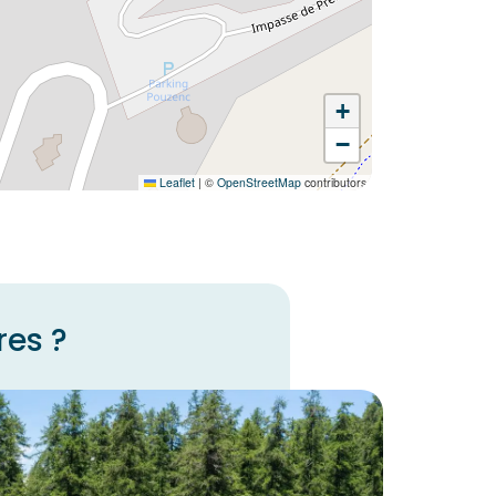
+
−
Leaflet
|
©
OpenStreetMap
contributors
res ?