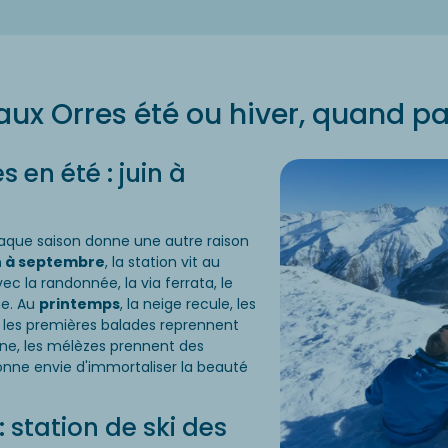
x Orres été ou hiver, quand par
en été : juin à
aque saison donne une autre raison
n à septembre
, la station vit au
c la randonnée, la via ferrata, le
he. Au
printemps
, la neige recule, les
et les premières balades reprennent
ne, les mélèzes prennent des
onne envie d'immortaliser la beauté
: station de ski des