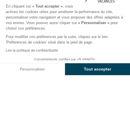
Destination, camping, activité, etc
En cliquant sur
« Tout accepter »
, vous
activez les cookies utiles pour améliorer la performance du site,
personnaliser votre navigation et vous proposer des offres adaptées à
Arrivée - Départ
vos envies. Vous pouvez aussi cliquer sur
« Personnaliser »
pour
choisir vos préférences.
Hébergement
Voyageurs
Pour modifier vos préférences par la suite, cliquez sur le lien
'Préférences de cookies' situé dans le pied de page.
Rechercher un camping
Lire la politique de confidentialité
Consentements certifiés par
Voir la carte
Personnaliser
Tout accepter
Axeptio consent
Plateforme de Gestion du Consentement : Personnalisez vos O
Nos sélections de campings
Notre plateforme vous permet d'adapter et de gérer vos paramètr
en France et en Europe