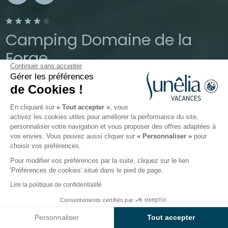
Camping Domaine de la
Forge
Continuer sans accepter
Gérer les préférences
La Teste-de-Buch, Gironde
de Cookies !
Ouvert du
2 février 2026
au
31 décembre 2026
En cliquant sur
« Tout accepter »
, vous
activez les cookies utiles pour améliorer la performance du site,
personnaliser votre navigation et vous proposer des offres adaptées à
Le camping
Hébergements
Activités
Autour de l
vos envies. Vous pouvez aussi cliquer sur
« Personnaliser »
pour
choisir vos préférences.
Pour modifier vos préférences par la suite, cliquez sur le lien
Location de mobil-homes sur le
'Préférences de cookies' situé dans le pied de page.
Bassin d’Arcachon
Lire la politique de confidentialité
Consentements certifiés par
Les hébergements du camping
Voir prix et disponibilités
Sunêlia Domaine de la Forge
Personnaliser
Tout accepter