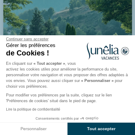
Continuer sans accepter
Gérer les préférences
de Cookies !
En cliquant sur
« Tout accepter »
, vous
activez les cookies utiles pour améliorer la performance du site,
personnaliser votre navigation et vous proposer des offres adaptées à
vos envies. Vous pouvez aussi cliquer sur
« Personnaliser »
pour
choisir vos préférences.
Pour modifier vos préférences par la suite, cliquez sur le lien
'Préférences de cookies' situé dans le pied de page.
8.8/10
1250 avis
Lire la politique de confidentialité
Camping Domaine de Champé
Consentements certifiés par
Voir les résultats sur la carte
Bussang, Vosges
Personnaliser
Tout accepter