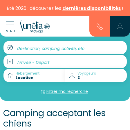
Été 2026 : découvrez les
dernières disponibilités
!
MENU
Destination, camping, activité, etc
Arrivée - Départ
Hébergement
Voyageurs
Filtrer ma recherche
Camping acceptant les
chiens