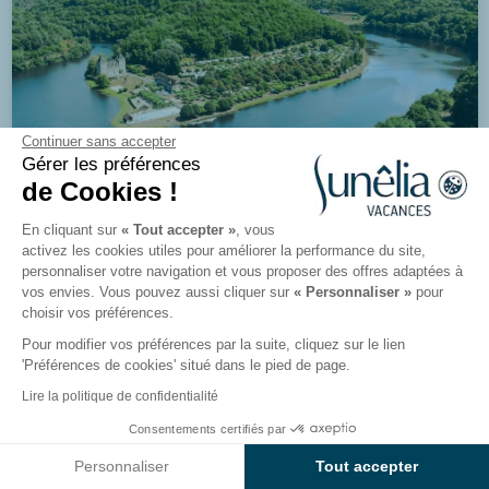
Continuer sans accepter
Gérer les préférences
de Cookies !
En cliquant sur
« Tout accepter »
, vous
activez les cookies utiles pour améliorer la performance du site,
personnaliser votre navigation et vous proposer des offres adaptées à
8.1/10
122 avis
vos envies. Vous pouvez aussi cliquer sur
« Personnaliser »
pour
Camping Le Gibanel
choisir vos préférences.
Pour modifier vos préférences par la suite, cliquez sur le lien
Argentat-sur-Dordogne, Corrèze
'Préférences de cookies' situé dans le pied de page.
Lire la politique de confidentialité
Voir le camping
Consentements certifiés par
Voir les résultats sur la carte
Personnaliser
Tout accepter