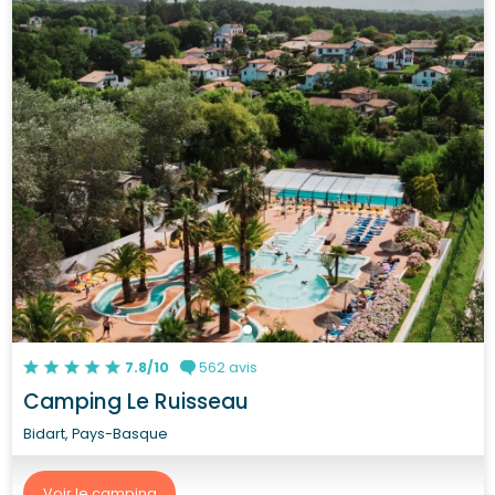
7.8/10
562 avis
Camping Le Ruisseau
Bidart, Pays-Basque
Voir le camping