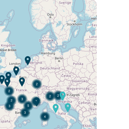
Volete scoprire :
Campeggio Le Petit Bois ?
Scoprire
2
2
2
2
3
2
3
5
3
3
4