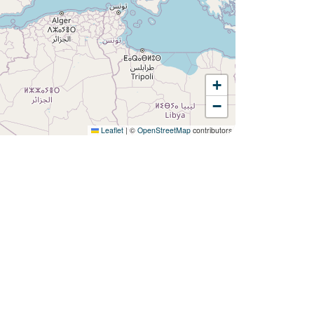
+
Volete scoprire :
−
Campeggio L'Argentière ?
Leaflet
|
©
OpenStreetMap
contributors
Scoprire