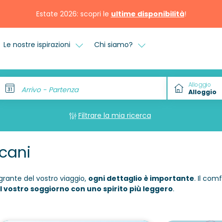
Estate 2026: scopri le
ultime disponibilità
!
Le nostre ispirazioni
Chi siamo?
Alloggio
Arrivo - Partenza
Filtrare la mia ricerca
cani
grante del vostro viaggio,
ogni dettaglio è importante
. Il com
il vostro soggiorno con uno spirito più leggero
.