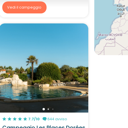
Vedi il campeggio
7.7/10
644 avviso
Campeggio Les Places Dorées