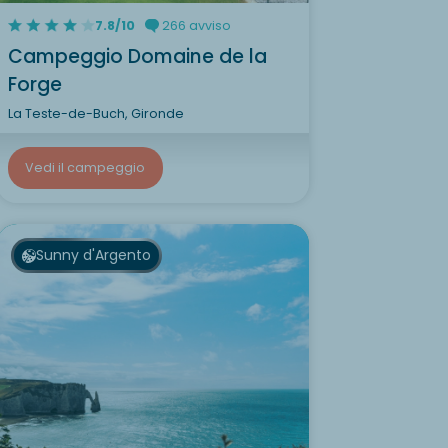
7.8/10
266 avviso
Campeggio Domaine de la
Forge
La Teste-de-Buch, Gironde
Vedi il campeggio
Sunny d'Argento