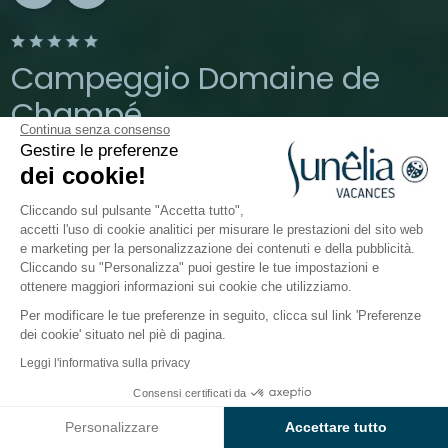
Campeggio Domaine de
Champé
Continua senza consenso
Gestire le preferenze
Vosgi, Bussang
dei cookie!
Aperto tutto l'anno
Cliccando sul pulsante "Accetta tutto",
accetti l'uso di cookie analitici per misurare le prestazioni del sito web
e marketing per la personalizzazione dei contenuti e della pubblicità.
Il campeggio
Alloggi
Attività
Intorno all'acqua
Cliccando su "Personalizza" puoi gestire le tue impostazioni e
ottenere maggiori informazioni sui cookie che utilizziamo.
Per modificare le tue preferenze in seguito, clicca sul link 'Preferenze
Affitto mobil-home e chalet a
dei cookie' situato nel piè di pagina.
Bussang nei Vosgi
Leggi l'informativa sulla privacy
Consensi certificati da
Gli alloggi del campeggio
Controlla prezzi e disponibilità
Sunêlia Domaine de Champé
Personalizzare
Accettare tutto