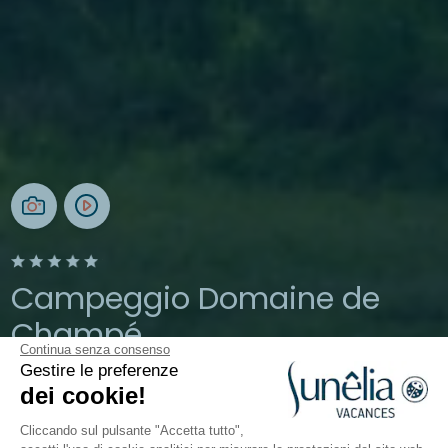
Campeggio Domaine de
Champé
Continua senza consenso
Gestire le preferenze
Vosgi, Bussang
dei cookie!
Aperto tutto l'anno
Cliccando sul pulsante "Accetta tutto",