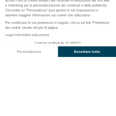
accetti l'uso di cookie analitici per misurare le prestazioni del sito web
e marketing per la personalizzazione dei contenuti e della pubblicità.
Il campeggio
Alloggi
Attività
Intorno all'acqua
Cliccando su "Personalizza" puoi gestire le tue impostazioni e
ottenere maggiori informazioni sui cookie che utilizziamo.
Per modificare le tue preferenze in seguito, clicca sul link 'Preferenze
dei cookie' situato nel piè di pagina.
Indietro
Leggi l'informativa sulla privacy
Allogggio Sunêlia Chalet d'Odile
Consensi certificati da
Prenota
Non disponibile in queste date
Camping Le Domaine de
Personalizzare
Accettare tutto
Champé
Axeptio consent
Piattaforma di Gestione del Consenso: Personalizza le tue opzi
La nostra piattaforma ti consente di personalizzare e gestire le
ALLOGGIO
1 / 7