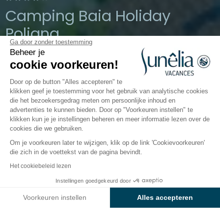
Camping Baia Holiday
Poljana
Ga door zonder toestemming
Beheer je
Mali Lošinj, Kroatië
cookie voorkeuren!
Open van
1 april 2026
Tot
19 oktober
2026
Door op de button "Alles accepteren" te
klikken geef je toestemming voor het gebruik van analytische cookies
die het bezoekersgedrag meten om persoonlijke inhoud en
advertenties te kunnen bieden. Door op "Voorkeuren instellen" te
Waterpret
Kinderen
Restauratie
Info & Diensten
klikken kun je je instellingen beheren en meer informatie lezen over de
cookies die we gebruiken.
Om je voorkeuren later te wijzigen, klik op de link 'Cookievoorkeuren'
Voorzieningen en praktische
die zich in de voettekst van de pagina bevindt.
informatie van camping
Het cookiebeleid lezen
Baia Holiday Poljana
Instellingen goedgekeurd door
Bekijk prijzen en beschikbaarheid
Voorkeuren instellen
Alles accepteren
Maak op uw vakantie uitgebreid gebruik van de
faciliteiten en de winkels die tot uw beschikking staan
Axeptio consent
Toestemmingsbeheerplatform: Personaliseer uw opties