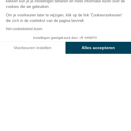
Onze prioriteit: jouw tevredenheid
klikken kun je je instellingen beheren en meer informatie lezen over de
cookies die we gebruiken.
Om je voorkeuren later te wijzigen, klik op de link 'Cookievoorkeuren'
die zich in de voettekst van de pagina bevindt.
Je een geslaagde vakantie
Het cookiebeleid lezen
garanderen
Instellingen goedgekeurd door
Voorkeuren instellen
Alles accepteren
Axeptio consent
Toestemmingsbeheerplatform: Personaliseer uw opties
Ons platform stelt u in staat om uw privacy-instellingen naar 