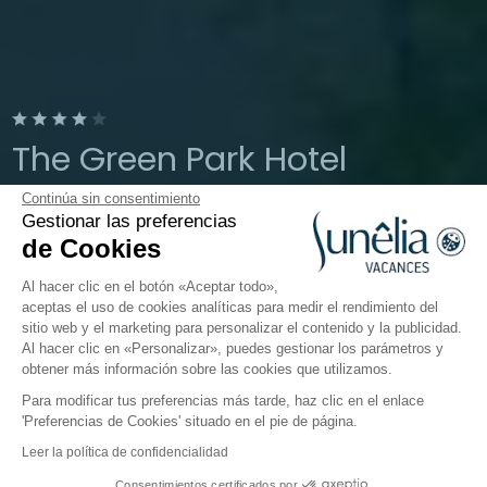
The Green Park Hotel
Continúa sin consentimiento
Cavallino Treporti, Vénétie, Italie
Gestionar las preferencias
Abierto del
26 de marzo de 2026
al
2
de Cookies
de noviembre de 2026
Al hacer clic en el botón «Aceptar todo»,
aceptas el uso de cookies analíticas para medir el rendimiento del
sitio web y el marketing para personalizar el contenido y la publicidad.
El camping
Alojamientos
Al hacer clic en «Personalizar», puedes gestionar los parámetros y
obtener más información sobre las cookies que utilizamos.
Para modificar tus preferencias más tarde, haz clic en el enlace
Green Park Hotel: hotel premium en
'Preferencias de Cookies' situado en el pie de página.
Cavallino-Treporti
Leer la política de confidencialidad
Consentimientos certificados por