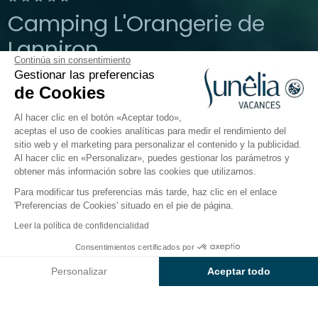
Camping L'Orangerie de
Lanniron
Continúa sin consentimiento
Gestionar las preferencias
Bretaña, Quimper
de Cookies
Abierto todo el año
Al hacer clic en el botón «Aceptar todo»,
aceptas el uso de cookies analíticas para medir el rendimiento del
sitio web y el marketing para personalizar el contenido y la publicidad.
El camping
Alojamientos
Actividades
Cerca del 
Al hacer clic en «Personalizar», puedes gestionar los parámetros y
obtener más información sobre las cookies que utilizamos.
Para modificar tus preferencias más tarde, haz clic en el enlace
Camping 5 estrellas l'Orangerie de
'Preferencias de Cookies' situado en el pie de página.
Lanniron, Quimper, Bretaña
Leer la política de confidencialidad
¿Quieres echar anclas en la
Consentimientos certificados por
Bretaña
?
Haz escala en
Consultar precios y disponibilidad
el camping
Sunêlia l’Orangerie de Lanniron
, situado
Personalizar
Aceptar todo
en Quimper, en la costa sur del departamento
Axeptio consent
Plataforma de Gestión de Consentimiento: Personaliza tus Op
francés de
Finisterre
.
Su enclave natural y protegido