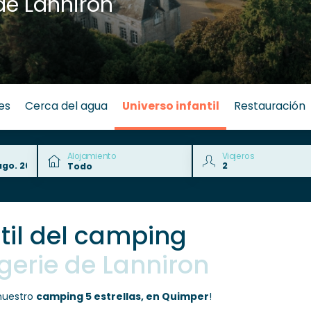
de Lanniron
es
Cerca del agua
Universo infantil
Restauración
Alojamiento
Viajeros
til del camping
gerie de Lanniron
 nuestro
camping 5 estrellas, en Quimper
!