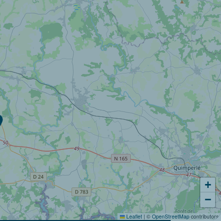
+
−
Leaflet
|
©
OpenStreetMap
contributors