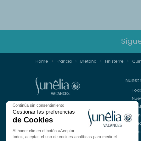
Sígu
Home
Francia
Bretaña
Finisterre
Qui
Nuestr
Tod
Nuev
Información y reserva
Continúa sin consentimiento
Cos
+33 (0)9 69 375 115
Gestionar las preferencias
Mon
de Cookies
Lago
Estamos a su disposición
Al hacer clic en el botón «Aceptar
Eur
De lunes a viernes, de 8.30 a 18.30 h.
todo», aceptas el uso de cookies analíticas para medir el
Sábado de 10:00 a 13:00 y de 14:00 a 17:00