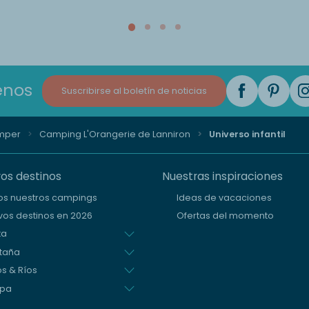
enos
Suscribirse al boletín de noticias
mper
Camping L'Orangerie de Lanniron
Universo infantil
os destinos
Nuestras inspiraciones
os nuestros campings
Ideas de vacaciones
os destinos en 2026
Ofertas del momento
ta
taña
s & Ríos
opa