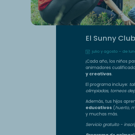
El Sunny Club
julio y agosto – de lu
¡Cada año, los niños pa
animadores cualificado
y creativas
.
El programa incluye:
ta
olimpiadas, torneos dep
Además, tus hijos apre
educativos
(
huerto, m
y muchas más.
Servicio gratuito - insc
Programa de animacion