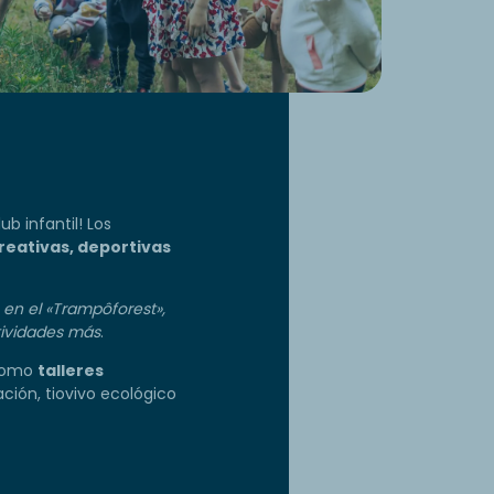
b infantil! Los
reativas, deportivas
 en el «Trampôforest»,
tividades más
.
 como
talleres
ación, tiovivo ecológico