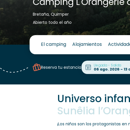
Camping L'Orangerie 
Bretaña, Quimper
Abierto todo el año
El camping
Alojamientos
Actividad
Llegada - Salida
Reserva tu estancia
Universo infan
Sunêlia l’Oran
¡Los niños son los protagonistas en