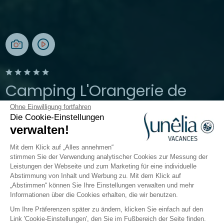
Camping L'Orangerie de
Lanniron
Ohne Einwilligung fortfahren
Die Cookie-Einstellungen
verwalten!
Bretagne, Quimper
Ganzjährig geöffnet
Mit dem Klick auf „Alles annehmen“
stimmen Sie der Verwendung analytischer Cookies zur Messung der
Leistungen der Webseite und zum Marketing für eine individuelle
Abstimmung von Inhalt und Werbung zu. Mit dem Klick auf
Freizeitangebot
Rund ums Wasser
Kinderwelt
Ga
„Abstimmen“ können Sie Ihre Einstellungen verwalten und mehr
Informationen über die Cookies erhalten, die wir benutzen.
Um Ihre Präferenzen später zu ändern, klicken Sie einfach auf den
Die Welt der Kinder auf dem
Link 'Cookie-Einstellungen', den Sie im Fußbereich der Seite finden.