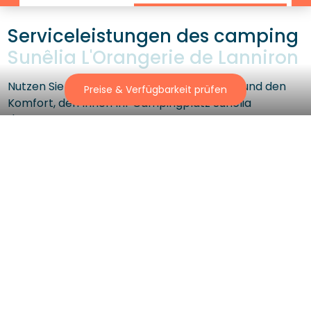
Serviceleistungen des camping
Sunêlia L'Orangerie de Lanniron
Nutzen Sie die Dienstleistungen, Geschäfte und den
Preise & Verfügbarkeit prüfen
Komfort, den Ihnen Ihr Campingplatz Sunêlia
L'Orangerie de Lanniron bietet, um einen
unbeschwerten Urlaub zu genießen.
Restaurant
Kinderclubs
Beheizter
Multisportplatz
Swimmingpool
Bar und Snack
Haustiere erlaubt