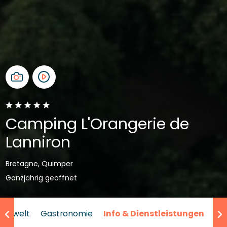
Camping L'Orangerie de
Lanniron
Bretagne, Quimper
Ganzjährig geöffnet
nderwelt
Gastronomie
Info & Dienstleistungen
We