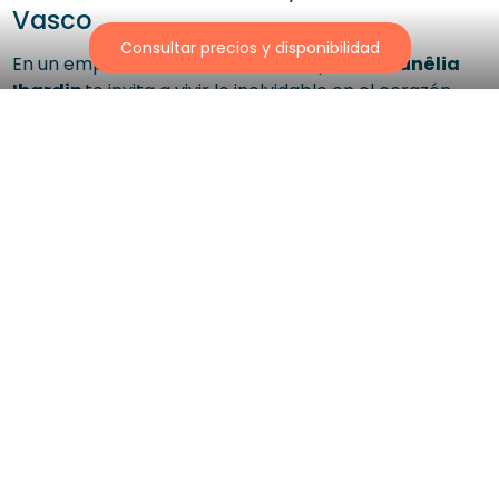
Vasco
Consultar precios y disponibilidad
En un emplazamiento natural excepcional,
Sunêlia
Ibardin
te invita a vivir lo inolvidable en el corazón
del
País Vasco francés
. Deja las maletas en este
robledal protegido de 8 hectáreas ubicado
en
Urruña
, entre las olas del Atlántico y las montañas
de los
Pirineos
.
A solo 8 kilómetros de las playas de la costa vasca
francesa, este camping 4 estrellas es un lugar
magnífico para pasar unas
vacaciones idílicas en
Euskal Herria
.
Vive una estancia inolvidable a la sombra de los
robles y de los castaños con los sabores y las
tradiciones del
sudoeste de Francia
.
Frente a la montaña de la Rhune, este
alojamiento
al aire libre de alta gama
te recibe de
abril a
septiembre
. Vive unas vacaciones idílicas en Urruña