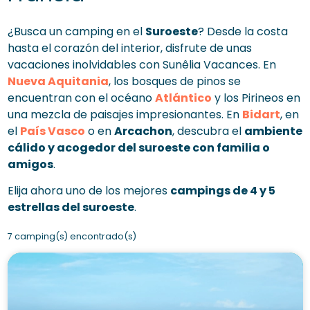
¿Busca un camping en el
Suroeste
? Desde la costa
hasta el corazón del interior, disfrute de unas
vacaciones inolvidables con Sunêlia Vacances. En
Nueva Aquitania
, los bosques de pinos se
encuentran con el océano
Atlántico
y los Pirineos en
una mezcla de paisajes impresionantes. En
Bidart
, en
el
País Vasco
o en
Arcachon
, descubra el
ambiente
cálido y acogedor del suroeste con familia o
amigos
.
Elija ahora uno de los mejores
campings de 4 y 5
estrellas del suroeste
.
7 camping(s) encontrado(s)