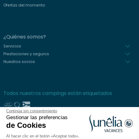
Ofertas del momento
¿Quiénes somos?
Servicios
Prestaciones y seguros
Nuestros socios
Todos nuestros campings están etiquetados
Continúa sin consentimiento
Gestionar las preferencias
Pago seguro
de Cookies
Al hacer clic en el botón «Aceptar todo»,