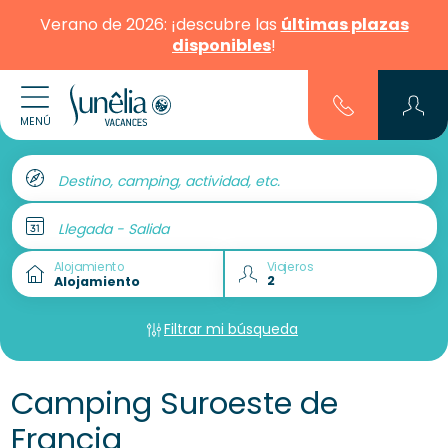
Verano de 2026: ¡descubre las
últimas plazas
disponibles
!
MENÚ
Destino, camping, actividad, etc.
Llegada - Salida
Alojamiento
Viajeros
Filtrar mi búsqueda
Camping Suroeste de
Francia