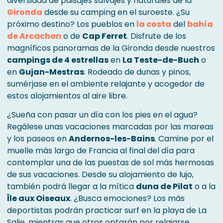
diversidad de paisajes salvajes y naturales de la
Gironda
desde su camping en el suroeste. ¿Su
próximo destino? Los pueblos en
la costa
del
bahía
de Arcachon
o de
Cap Ferret
. Disfrute de los
magníficos panoramas de la Gironda desde nuestros
campings de 4 estrellas
en
La Teste-de-Buch
o
en
Gujan-Mestras
. Rodeado de dunas y pinos,
sumérjase en el ambiente relajante y acogedor de
estos alojamientos al aire libre.
¿Sueña con pasar un día con los pies en el agua?
Regálese unas vacaciones marcadas por las mareas
y los paseos en
Andernos-les-Bains
. Camine por el
muelle más largo de Francia al final del día para
contemplar una de las puestas de sol más hermosas
de sus vacaciones. Desde su alojamiento de lujo,
también podrá llegar a la mítica
duna de Pilat
o a la
Île aux Oiseaux
. ¿Busca emociones? Los más
deportistas podrán practicar surf en la playa de La
Salie, mientras que otros optarán por relajarse.