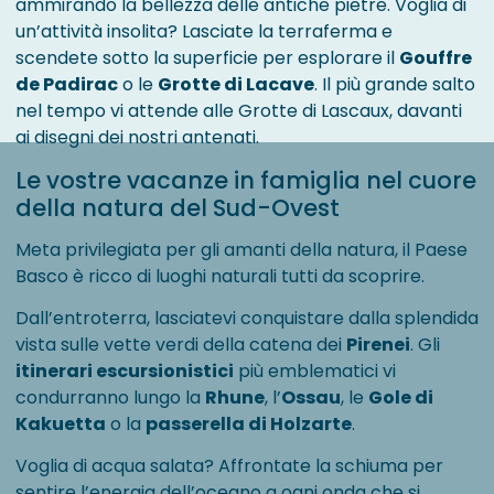
ammirando la bellezza delle antiche pietre. Voglia di
un’attività insolita? Lasciate la terraferma e
scendete sotto la superficie per esplorare il
Gouffre
de Padirac
o le
Grotte di Lacave
. Il più grande salto
nel tempo vi attende alle Grotte di Lascaux, davanti
ai disegni dei nostri antenati.
Le vostre vacanze in famiglia nel cuore
della natura del Sud-Ovest
Meta privilegiata per gli amanti della natura, il Paese
Basco è ricco di luoghi naturali tutti da scoprire.
Dall’entroterra, lasciatevi conquistare dalla splendida
vista sulle vette verdi della catena dei
Pirenei
. Gli
itinerari escursionistici
più emblematici vi
condurranno lungo la
Rhune
, l’
Ossau
, le
Gole di
Kakuetta
o la
passerella di Holzarte
.
Voglia di acqua salata? Affrontate la schiuma per
sentire l’energia dell’oceano a ogni onda che si