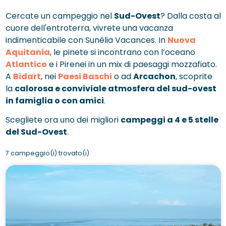
Cercate un campeggio nel
Sud-Ovest
? Dalla costa al
cuore dell'entroterra, vivrete una vacanza
indimenticabile con Sunêlia Vacances. In
Nuova
Aquitania
, le pinete si incontrano con l’oceano
Atlantico
e i Pirenei in un mix di paesaggi mozzafiato.
A
Bidart
, nei
Paesi Baschi
o ad
Arcachon
, scoprite
la
calorosa e conviviale atmosfera del sud-ovest
in famiglia o con amici
.
Scegliete ora uno dei migliori
campeggi a 4 e 5 stelle
del Sud-Ovest
.
7 campeggio(i) trovato(i)