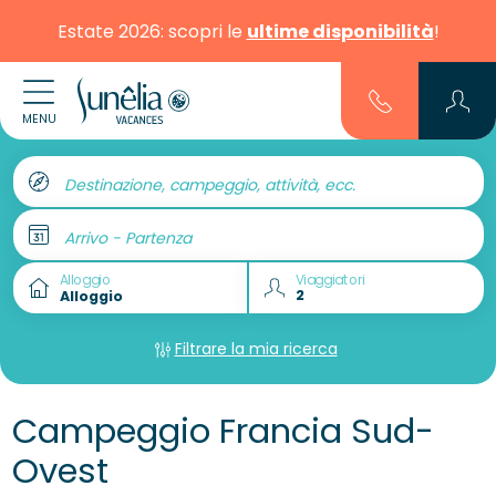
Estate 2026: scopri le
ultime disponibilità
!
MENU
Destinazione, campeggio, attività, ecc.
Arrivo - Partenza
Alloggio
Viaggiatori
Filtrare la mia ricerca
Campeggio Francia Sud-
Ovest