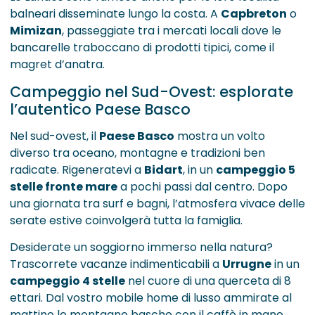
balneari disseminate lungo la costa. A
Capbreton
o
Mimizan
, passeggiate tra i mercati locali dove le
bancarelle traboccano di prodotti tipici, come il
magret d’anatra.
Campeggio nel Sud-Ovest: esplorate
l’autentico Paese Basco
Nel sud-ovest, il
Paese Basco
mostra un volto
diverso tra oceano, montagne e tradizioni ben
radicate. Rigeneratevi a
Bidart
, in un
campeggio 5
stelle fronte mare
a pochi passi dal centro. Dopo
una giornata tra surf e bagni, l’atmosfera vivace delle
serate estive coinvolgerà tutta la famiglia.
Desiderate un soggiorno immerso nella natura?
Trascorrete vacanze indimenticabili a
Urrugne
in un
campeggio 4 stelle
nel cuore di una querceta di 8
ettari. Dal vostro mobile home di lusso ammirate al
mattino le montagne basche con il caffè in mano.