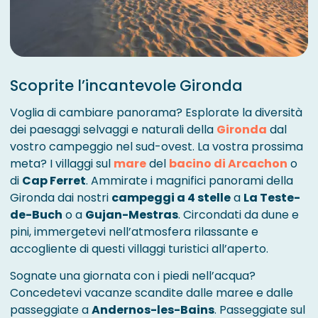
Scoprite l’incantevole Gironda
Voglia di cambiare panorama? Esplorate la diversità
dei paesaggi selvaggi e naturali della
Gironda
dal
vostro campeggio nel sud-ovest. La vostra prossima
meta? I villaggi sul
mare
del
bacino di Arcachon
o
di
Cap Ferret
. Ammirate i magnifici panorami della
Gironda dai nostri
campeggi a 4 stelle
a
La Teste-
de-Buch
o a
Gujan-Mestras
. Circondati da dune e
pini, immergetevi nell’atmosfera rilassante e
accogliente di questi villaggi turistici all’aperto.
Sognate una giornata con i piedi nell’acqua?
Concedetevi vacanze scandite dalle maree e dalle
passeggiate a
Andernos-les-Bains
. Passeggiate sul