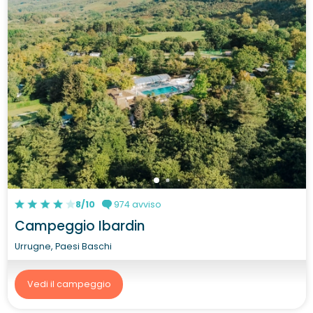
8/10
974 avviso
Campeggio Ibardin
Urrugne, Paesi Baschi
Vedi il campeggio