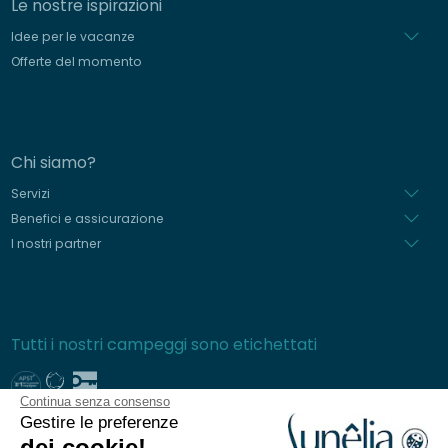
Le nostre ispirazioni
Idee per le vacanze
Offerte del momento
Chi siamo?
Servizi
Benefici e assicurazione
I nostri partner
Tutti i nostri campeggi sono etichettati
Continua senza consenso
Gestire le preferenze
Pagamenti sicuri
dei cookie!