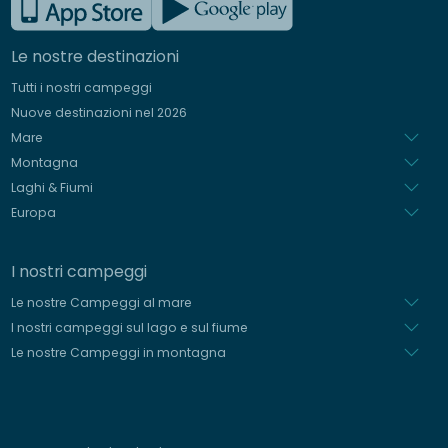
Inglese
Le nostre destinazioni
Tedesco
Tutti i nostri campeggi
Spagnolo
Nuove destinazioni nel 2026
Olandese
Mare
Montagna
Laghi & Fiumi
Europa
I nostri campeggi
Le nostre Campeggi al mare
I nostri campeggi sul lago e sul fiume
Le nostre Campeggi in montagna