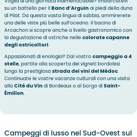
Voglia di una giornata indimenticabile? Imbarcatevi
su un battello per il
Banc d’Arguin
ai piedi della duna
di Pilat. Da questa vasta lingua di sabbia, ammirerete
una delle viste più belle sull’oceano. Il bacino di
Arcachon si scopre anche a livello gastronomico con
la degustazione di ostriche nelle
colorate capanne
degli ostricoltori
.
Appassionati di enologia? Dal vostro
campeggio a 4
stelle
, partite alla scoperta dei vigneti bordolesi
lungo la prestigiosa
strada dei vini del Médoc
.
Continuate le vostre vacanze culturali con una visita
alla
Cité du Vin
di Bordeaux o al borgo di
Saint-
Émilion
.
Campeggi di lusso nel Sud-Ovest sul