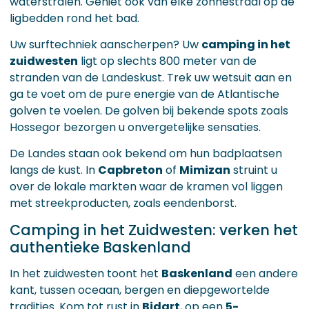
waterstralen. Geniet ook van elke zonnestraal op de
ligbedden rond het bad.
Uw surftechniek aanscherpen? Uw
camping in het
zuidwesten
ligt op slechts 800 meter van de
stranden van de Landeskust. Trek uw wetsuit aan en
ga te voet om de pure energie van de Atlantische
golven te voelen. De golven bij bekende spots zoals
Hossegor bezorgen u onvergetelijke sensaties.
De Landes staan ook bekend om hun badplaatsen
langs de kust. In
Capbreton
of
Mimizan
struint u
over de lokale markten waar de kramen vol liggen
met streekproducten, zoals eendenborst.
Camping in het Zuidwesten: verken het
authentieke Baskenland
In het zuidwesten toont het
Baskenland
een andere
kant, tussen oceaan, bergen en diepgewortelde
tradities. Kom tot rust in
Bidart
, op een
5-