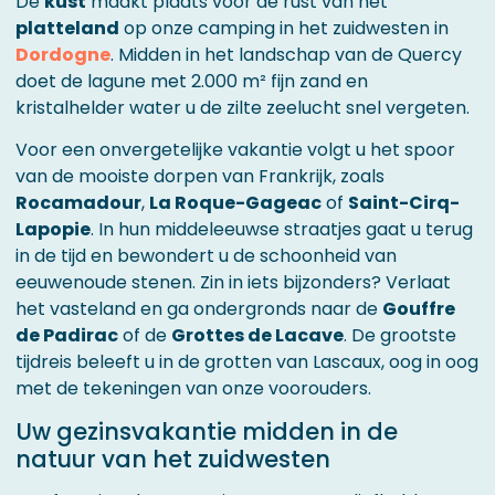
De
kust
maakt plaats voor de rust van het
platteland
op onze camping in het zuidwesten in
Dordogne
. Midden in het landschap van de Quercy
doet de lagune met 2.000 m² fijn zand en
kristalhelder water u de zilte zeelucht snel vergeten.
Voor een onvergetelijke vakantie volgt u het spoor
van de mooiste dorpen van Frankrijk, zoals
Rocamadour
,
La Roque-Gageac
of
Saint-Cirq-
Lapopie
. In hun middeleeuwse straatjes gaat u terug
in de tijd en bewondert u de schoonheid van
eeuwenoude stenen. Zin in iets bijzonders? Verlaat
het vasteland en ga ondergronds naar de
Gouffre
de Padirac
of de
Grottes de Lacave
. De grootste
tijdreis beleeft u in de grotten van Lascaux, oog in oog
met de tekeningen van onze voorouders.
Uw gezinsvakantie midden in de
natuur van het zuidwesten