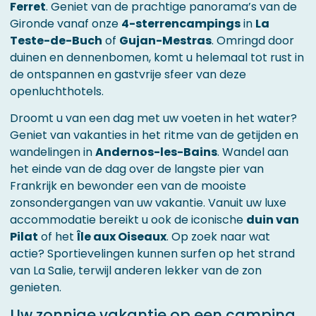
Ferret
. Geniet van de prachtige panorama’s van de
Gironde vanaf onze
4-sterrencampings
in
La
Teste-de-Buch
of
Gujan-Mestras
. Omringd door
duinen en dennenbomen, komt u helemaal tot rust in
de ontspannen en gastvrije sfeer van deze
openluchthotels.
Droomt u van een dag met uw voeten in het water?
Geniet van vakanties in het ritme van de getijden en
wandelingen in
Andernos-les-Bains
. Wandel aan
het einde van de dag over de langste pier van
Frankrijk en bewonder een van de mooiste
zonsondergangen van uw vakantie. Vanuit uw luxe
accommodatie bereikt u ook de iconische
duin van
Pilat
of het
Île aux Oiseaux
. Op zoek naar wat
actie? Sportievelingen kunnen surfen op het strand
van La Salie, terwijl anderen lekker van de zon
genieten.
Uw zonnige vakantie op een camping