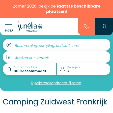
Zomer 2026: bekijk de
laatste beschikbare
plaatsen
!
MENU
Bestemming, camping, activiteit, enz.
Aankomst - Vertrek
Accommodatie
Reizigers
Mijn zoekopdracht filteren
Camping Zuidwest Frankrijk