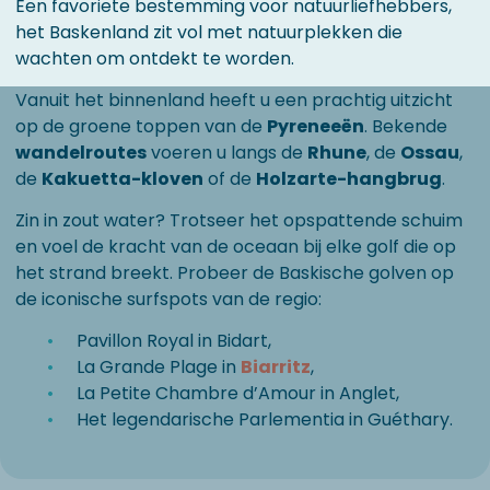
Een favoriete bestemming voor natuurliefhebbers,
het Baskenland zit vol met natuurplekken die
wachten om ontdekt te worden.
Vanuit het binnenland heeft u een prachtig uitzicht
op de groene toppen van de
Pyreneeën
. Bekende
wandelroutes
voeren u langs de
Rhune
, de
Ossau
,
de
Kakuetta-kloven
of de
Holzarte-hangbrug
.
Zin in zout water? Trotseer het opspattende schuim
en voel de kracht van de oceaan bij elke golf die op
het strand breekt. Probeer de Baskische golven op
de iconische surfspots van de regio:
Pavillon Royal in Bidart,
La Grande Plage in
Biarritz
,
La Petite Chambre d’Amour in Anglet,
Het legendarische Parlementia in Guéthary.