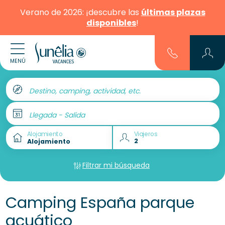
Verano de 2026: ¡descubre las
últimas plazas
disponibles
!
MENÚ
Destino, camping, actividad, etc.
Llegada - Salida
Alojamiento
Viajeros
Filtrar mi búsqueda
Camping España parque
acuático