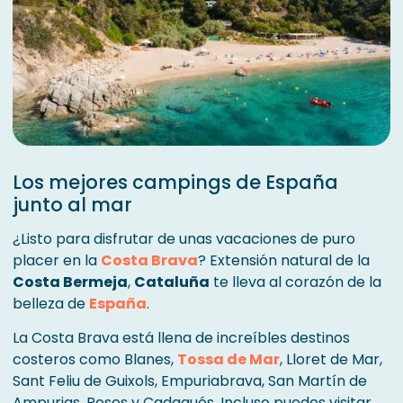
Los mejores campings de España
junto al mar
¿Listo para disfrutar de unas vacaciones de puro
placer en la
Costa Brava
? Extensión natural de la
Costa Bermeja
,
Cataluña
te lleva al corazón de la
belleza de
España
.
La Costa Brava está llena de increíbles destinos
costeros como Blanes,
Tossa de Mar
, Lloret de Mar,
Sant Feliu de Guixols, Empuriabrava, San Martín de
Ampurias, Roses y Cadaqués. Incluso puedes visitar