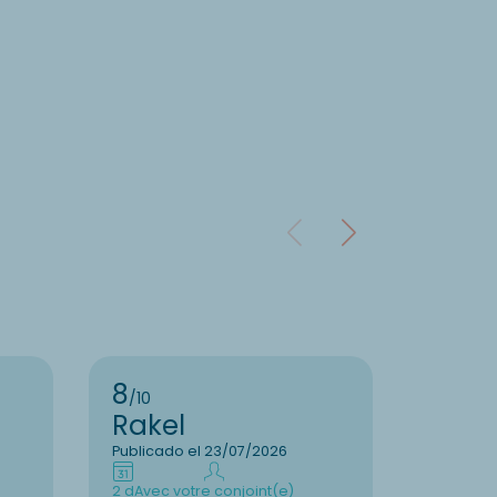
8
10
/10
/10
Rakel
Fran
Publicado el 23/07/2026
Publicad
2 d
Avec votre conjoint(e)
7 d
En fam