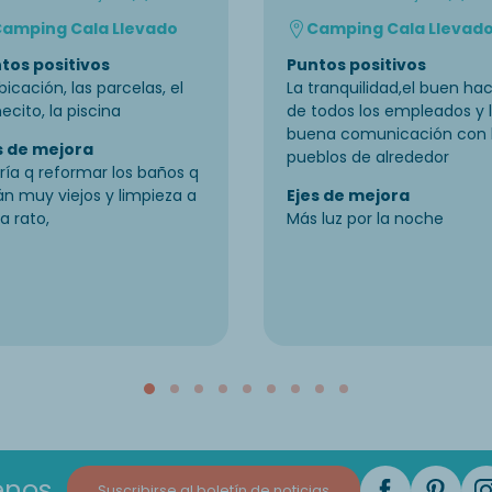
amping Cala Llevado
Camping Cala Llevad
tos positivos
Puntos positivos
bicación, las parcelas, el
La tranquilidad,el buen ha
ecito, la piscina
de todos los empleados y 
buena comunicación con 
s de mejora
pueblos de alrededor
ría q reformar los baños q
án muy viejos y limpieza a
Ejes de mejora
a rato,
Más luz por la noche
enos
Suscribirse al boletín de noticias