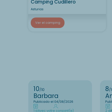
Camping Cudillero
Asturias
Ver el camping
10
8
/10
/
Barbara
A
Publicado el 04/08/2026
Pub
1 d
Avec votre conjoint(e)
2 d
A