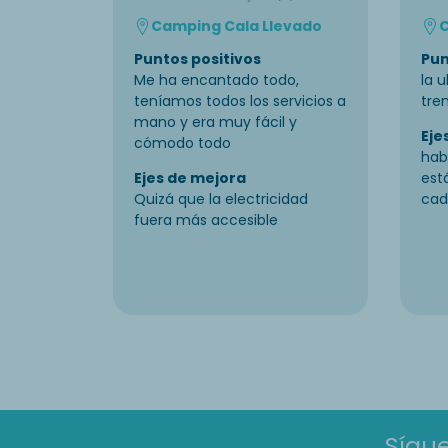
Camping Cala Llevado
C
Puntos positivos
Pun
Me ha encantado todo,
la u
teníamos todos los servicios a
tren
mano y era muy fácil y
Eje
cómodo todo
hab
Ejes de mejora
est
Quizá que la electricidad
cad
fuera más accesible
Sígu