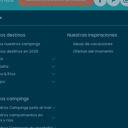
s
os destinos
Nuestras inspiraciones
os nuestros campings
Ideas de vacaciones
os destinos en 2026
Ofertas del momento
ta
taña
s & Ríos
opa
ros campings
tros Campings junto al mar
stros campamentos en
s y ríos
stros Campings de montaña