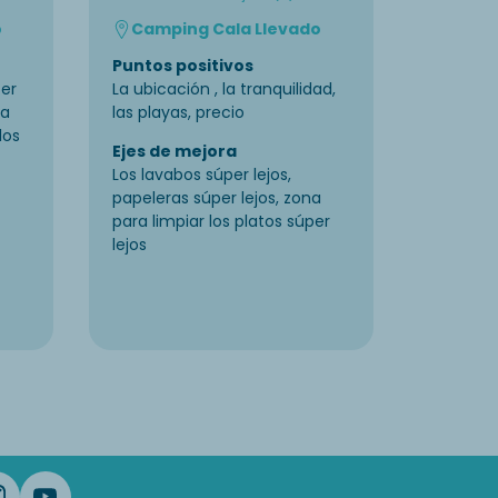
o
Camping Cala Llevado
Camp
Puntos positivos
Puntos 
cer
La ubicación , la tranquilidad,
La amabi
la
las playas, precio
persona
los
Ejes de mejora
Ejes de
Los lavabos súper lejos,
No he es
papeleras súper lejos, zona
departa
para limpiar los platos súper
fuera se
lejos
faltos 