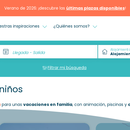
Verano de 2026: ¡descubre las
últimas plazas disponibles
!
estras inspiraciones
¿Quiénes somos?
Alojamient
Llegada - Salida
Filtrar mi búsqueda
niños
a
para unas
vacaciones en familia
, con animación, piscinas y