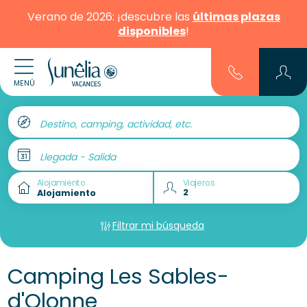
Verano de 2026: ¡descubre las
últimas plazas
disponibles
!
MENÚ
Destino, camping, actividad, etc.
Llegada - Salida
Alojamiento
Viajeros
Filtrar mi búsqueda
Camping Les Sables-
d'Olonne