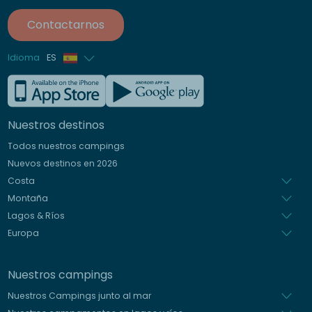
Contactarnos
Idioma
ES
Francés
Inglés
Nuestros destinos
Alemán
Todos nuestros campings
Italiano
Nuevos destinos en 2026
Holandés
Costa
Montaña
Lagos & Ríos
Europa
Nuestros campings
Nuestros Campings junto al mar