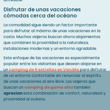
Disfrutar de unas vacaciones
cómodas cerca del océano
La comodidad sigue siendo un factor importante
para disfrutar al máximo de unas vacaciones en la
costa. Muchos viajeros buscan ahora alojamientos
que combinen la proximidad a la naturaleza,
instalaciones modernas y un entorno agradable.
Este enfoque de las vacaciones es especialmente
popular entre los visitantes que desean alojarse en
un
camping de 5 estrellas en Vendée
para disfrutar
de un entorno confortable sin renunciar al espíritu
de unas vacaciones al aire libre. Los viajeros que
buscan un
camping de gama alta
también
aprecian
esta combinación de confort, naturaleza y
proximidad al océano.