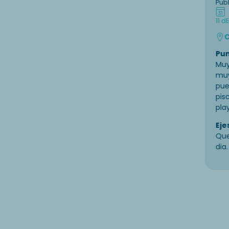
Pub
11 d
E
C
Pun
Muy
muy
pue
pis
pla
Eje
Que
dia.