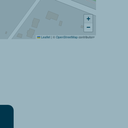
+
−
Leaflet
|
©
OpenStreetMap
contributors