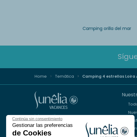
Camping orilla del mar
Sígu
Home
Temática
Camping 4 estrellas Loira 
Nuestr
Tod
Nuev
Información y reserva
Continúa sin consentimiento
Cos
Gestionar las preferencias
+33 (0)9 69 375 115
Mon
de Cookies
Lago