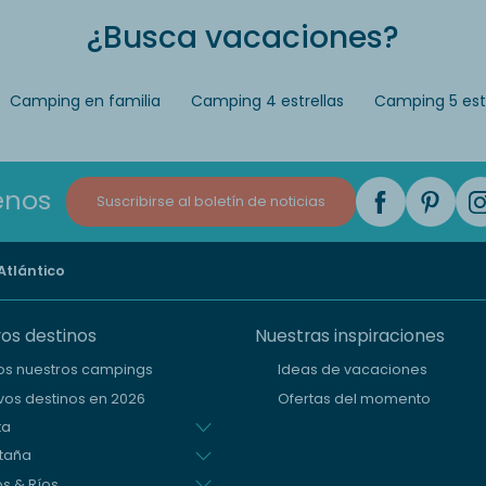
¿Busca vacaciones?
Camping en familia
Camping 4 estrellas
Camping 5 estr
enos
Suscribirse al boletín de noticias
Atlántico
os destinos
Nuestras inspiraciones
os nuestros campings
Ideas de vacaciones
os destinos en 2026
Ofertas del momento
ta
taña
s & Ríos