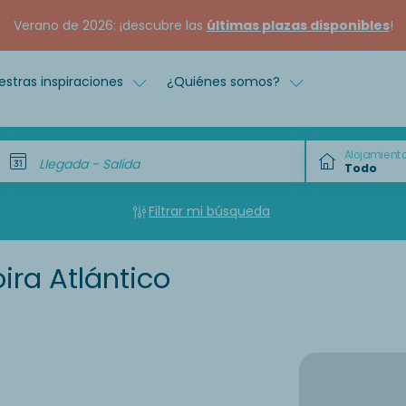
Verano de 2026: ¡descubre las
últimas plazas disponibles
!
estras inspiraciones
¿Quiénes somos?
Alojamient
Llegada - Salida
Filtrar mi búsqueda
ira Atlántico