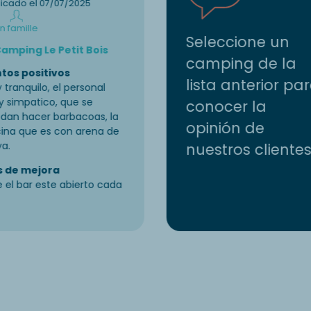
licado el 07/07/2025
n famille
Seleccione un
amping Le Petit Bois
camping de la
tos positivos
lista anterior pa
 tranquilo, el personal
 simpatico, que se
conocer la
dan hacer barbacoas, la
opinión de
cina que es con arena de
ya.
nuestros clientes
s de mejora
 el bar este abierto cada