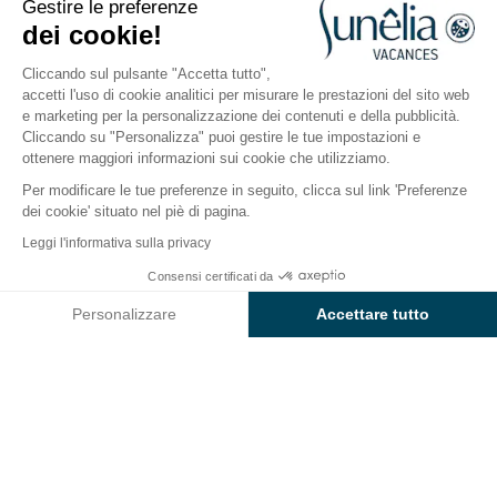
Gestire le preferenze
Ardèche, Berrias-et-Casteljau
dei cookie!
Aperto da
1 aprile 2026
Al
13 settembre 2026
Cliccando sul pulsante "Accetta tutto",
accetti l'uso di cookie analitici per misurare le prestazioni del sito web
e marketing per la personalizzazione dei contenuti e della pubblicità.
Il campeggio
Sistemazioni
Attività
A contatto co
Cliccando su "Personalizza" puoi gestire le tue impostazioni e
ottenere maggiori informazioni sui cookie che utilizziamo.
Per modificare le tue preferenze in seguito, clicca sul link 'Preferenze
Attività del campeggio
dei cookie' situato nel piè di pagina.
Sunêlia Mazet Plage
Leggi l'informativa sulla privacy
Consensi certificati da
In Ardèche, le giornate si vivono a
ritmo serrato
nel
Controlla prezzi e disponibilità
cuore di una natura spettacolare. Dal vostro campo
Personalizzare
Accettare tutto
base al
campeggio 4 stelle Sunêlia Mazet Plage
,
Axeptio consent
Piattaforma di Gestione del Consenso: Personalizza le tue opzi
pagaiate sul fiume, scalate le scogliere o percorrete i
La nostra piattaforma ti consente di personalizzare e gestire le
sentieri boscosi durante un'
escursione
o un'uscita in
mountain bike
. Preferite il relax o lo sport?
Sta a voi decidere il programma in base ai vostri
desideri.
Ballate, ridete, muovetevi, nuotate
e