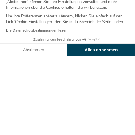
„Abstimmen“ können Sie Ihre Einstellungen verwalten und mehr
Informationen über die Cookies erhalten, die wir benutzen.
Um Ihre Präferenzen später zu ändern, klicken Sie einfach auf den
Aktivitäten auf dem
Link 'Cookie-Einstellungen', den Sie im Fußbereich der Seite finden.
Campingplatzes
Die Datenschutzbestimmungen lesen
Sunêlia Mazet Plage
Zustimmungen bescheinigt von
Preise & Verfügbarkeit prüfen
Abstimmen
Alles annehmen
In der Ardèche erleben Sie Tage
in vollem Tempo
inmitten einer spektakulären Natur. Von Ihrem
Axeptio consent
Einwilligungsmanagementplattform: Passen Sie Ihre Optionen 
Basislager im
4-Sterne-Campingplatz Sunêlia
Unsere Plattform ermöglicht es Ihnen, Ihre Datenschutzeinstell
Mazet Plage
aus
paddeln Sie auf dem Fluss, klettern
Sie die Felswände hinauf oder nutzen Sie die
bewaldeten Pfade bei einer
Wanderung
oder einem
Mountainbike
-Ausflug
. Bevorzugen Sie Entspannung
oder Sport?
Sie entscheiden selbst über Ihr Programm je nach
Lust und Laune.
Tanzen Sie, lachen Sie, bewegen Sie
sich, schwimmen Sie
und vor allem: Amüsieren Sie sich