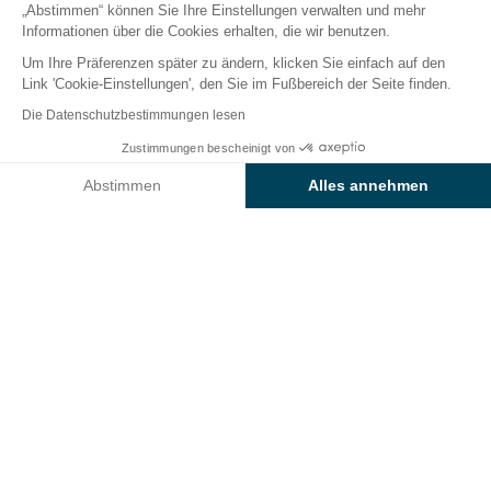
„Abstimmen“ können Sie Ihre Einstellungen verwalten und mehr
Informationen über die Cookies erhalten, die wir benutzen.
Um Ihre Präferenzen später zu ändern, klicken Sie einfach auf den
Kinderwelt auf dem Camping
Link 'Cookie-Einstellungen', den Sie im Fußbereich der Seite finden.
Sunêlia Mazet plage
Die Datenschutzbestimmungen lesen
Zustimmungen bescheinigt von
Die Zeit des Lachens und Singens im
Kinderclub
Ihres
Preise & Verfügbarkeit prüfen
Campingplatzes in der Ardèche ist gekommen. Ihre
Abstimmen
Alles annehmen
Kinder möchten sich jetzt auch von ihrem Schuljahr
Axeptio consent
Einwilligungsmanagementplattform: Passen Sie Ihre Optionen 
erholen. Sie lassen Federmäppchen und Hefte hinter
Unsere Plattform ermöglicht es Ihnen, Ihre Datenschutzeinstell
sich, um sich jeden Tag auf das für sie vorgesehene
Programm mit spielerischen und
abwechslungsreichen Aktivitäten
zu
konzentrieren. Schenken Sie ihnen diesen Sommer
einen
unvergesslichen Aufenthalt
voller Spaß.
Kinderclubs