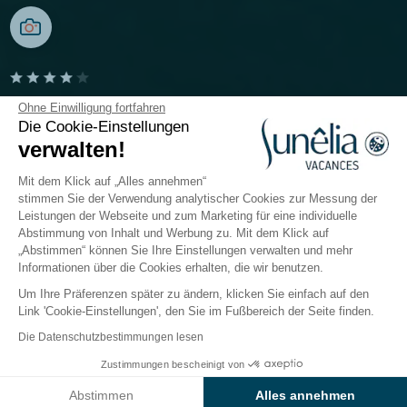
Camping Mazet Plage
Ohne Einwilligung fortfahren
Die Cookie-Einstellungen
verwalten!
Ardèche, Berrias-et-Casteljau
Öffnen von
1. April 2026
Bis
13. September 2026
Mit dem Klick auf „Alles annehmen“
stimmen Sie der Verwendung analytischer Cookies zur Messung der
Leistungen der Webseite und zum Marketing für eine individuelle
Abstimmung von Inhalt und Werbung zu. Mit dem Klick auf
Gastronomie
Info & Dienstleistungen
Bewertungen
„Abstimmen“ können Sie Ihre Einstellungen verwalten und mehr
Informationen über die Cookies erhalten, die wir benutzen.
Um Ihre Präferenzen später zu ändern, klicken Sie einfach auf den
Meinung der Kunden von
Link 'Cookie-Einstellungen', den Sie im Fußbereich der Seite finden.
Mazet Plage
Die Datenschutzbestimmungen lesen
Zustimmungen bescheinigt von
Preise & Verfügbarkeit prüfen
Abstimmen
Alles annehmen