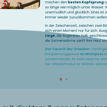
machen den
besten Kopfsprung
u
so lange wie möglich unter Wasser. W
unermüdlich und glücklich. Eines ist 
immer wieder zurückkommen wollen
In der Zwischenzeit, zwischen zwei B
sich einen Moment nur für sich. Aus
Liege
, die Augenlider halb geschlosse
die Sonnenwärme sanft Ihre Haut stre
Der Favorit der Urlauber:
Verlänger
Entspannungspause
im Whirlpool
a
Schwimmbads. Ihr Geist lässt los und 
Der Urlaubsmodus ist definitiv aktivier