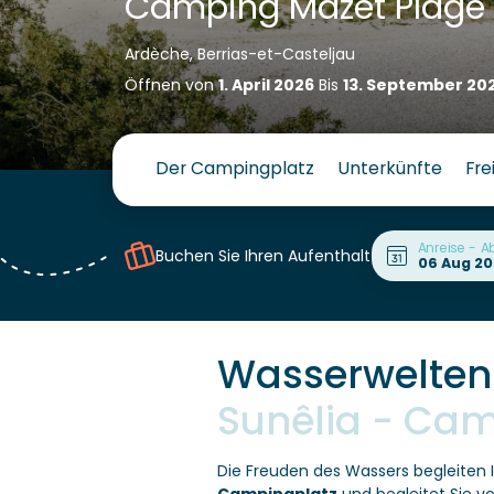
Camping Mazet Plage
Ardèche, Berrias-et-Casteljau
Öffnen von
1. April 2026
Bis
13. September 20
Der Campingplatz
Unterkünfte
Fre
Anreise - A
Buchen Sie Ihren Aufenthalt
Wasserwelten
Sunêlia - Ca
Die Freuden des Wassers begleiten 