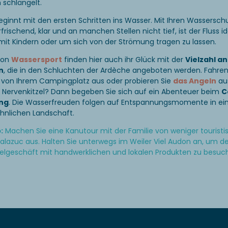
 schlängelt.
ginnt mit den ersten Schritten ins Wasser. Mit Ihren Wassersch
Erfrischend, klar und an manchen Stellen nicht tief, ist der Fluss 
mit Kindern oder um sich von der Strömung tragen zu lassen.
von
Wassersport
finden hier auch ihr Glück mit der
Vielzahl an
n
, die in den Schluchten der Ardèche angeboten werden. Fahren
von Ihrem Campingplatz aus oder probieren Sie
das Angeln
aus
n Nervenkitzel? Dann begeben Sie sich auf ein Abenteuer beim
C
ing
. Die Wasserfreuden folgen auf Entspannungsmomente in ei
nlichen Landschaft.
:
Machen Sie eine Kanutour mit der Familie von weniger tourist
alazuc aus. Halten Sie unterwegs im Weiler Viel Audon an, um d
elgeschäft mit handwerklichen und lokalen Produkten zu besuc