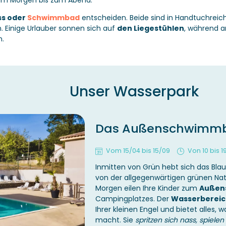
vom Morgen bis zum Abend.
ss oder
Schwimmbad
entscheiden. Beide sind in Handtuchreich
. Einige Urlauber sonnen sich auf
den Liegestühlen
, während 
.
Unser Wasserpark
Das Außenschwimm
Vom 15/04 bis 15/09
Von 10 bis 1
Inmitten von Grün hebt sich das Bl
von der allgegenwärtigen grünen Nat
Morgen eilen Ihre Kinder zum
Außen
Campingplatzes. Der
Wasserbereic
Ihrer kleinen Engel und bietet alles, w
macht. Sie
spritzen sich nass, spielen