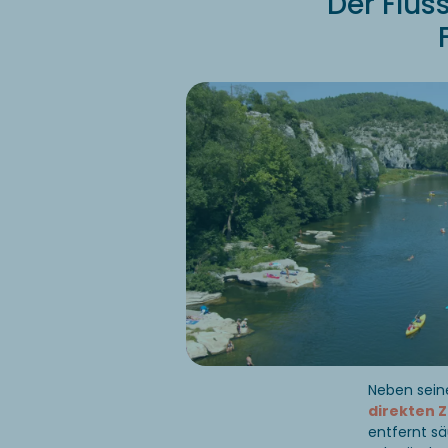
Der Flus
Neben sein
direkten 
entfernt sä