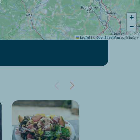
+
−
Leaflet
|
©
OpenStreetMap
contributors