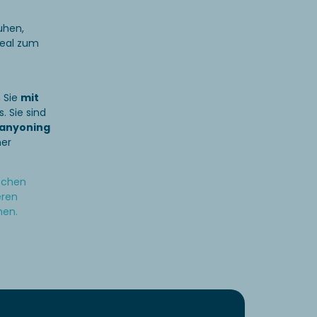
uhen,
ideal zum
 Sie
mit
. Sie sind
anyoning
ner
ischen
eren
hen.