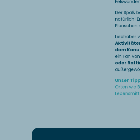
Felswänden
Der Spaß be
natürlich! 
Planschen 
Liebhaber 
Aktivitäte
dem Kanu
ein Fan vo
oder Raft
außergewöh
Unser Tipp
Orten wie B
Lebensmitt