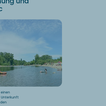
nnung und
c
 einen
r Unterkunft
 den