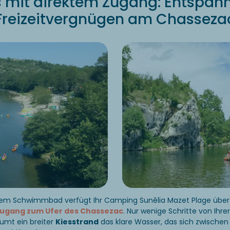
s mit direktem Zugang: Entspa
Freizeitvergnügen am Chasseza
em Schwimmbad verfügt Ihr Camping Sunêlia Mazet Plage über
Zugang zum Ufer des Chassezac
. Nur wenige Schritte von Ihre
umt ein breiter
Kiesstrand
das klare Wasser, das sich zwischen