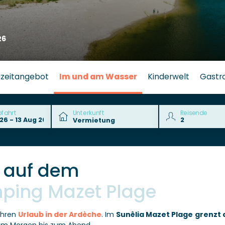
26
izeitangebot
Im und am Wasser
Kinderwelt
Gastr
bfahrt
Unterkunft
Reisende
 auf dem
mping Mazet Plage
Ihren
Urlaub in der Ardèche
. Im
Sunêlia Mazet Plage
grenzt 