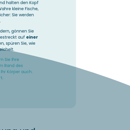
nd halten den Kopf
ahre kleine Fische,
sicher: Sie werden
.
ädern, gönnen Sie
gestreckt auf
einer
n, spüren Sie, wie
ichelt.
n Sie Ihre
m Rand des
Ihr Körper auch.
t.