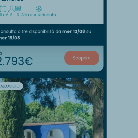
6 m²
8
3
Aria condizionata
onsulta altre disponibilità
da
mer 12/08
su
er 19/08
a
2.793€
Scoprire
ALLOGGIO