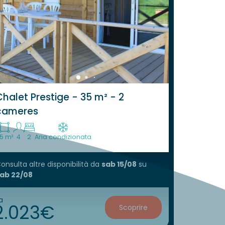
halet Prestige - 35 m² - 2
cameres
5 m²
4
2
Aria condizionata
onsulta altre disponibilità
da
sab 15/08
su
ab 22/08
a
2.023€
Scoprire