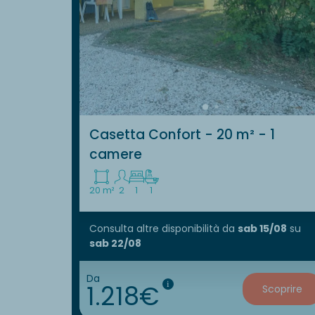
Casetta Confort - 20 m² - 1
camere
20 m²
2
1
1
Consulta altre disponibilità
da
sab 15/08
su
sab 22/08
Da
1.218€
i
Scoprire