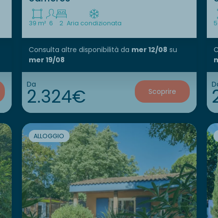
39 m²
6
2
Aria condizionata
5
Consulta altre disponibilità
da
mer 12/08
su
C
mer 19/08
m
Da
D
2.324€
Scoprire
ALLOGGIO