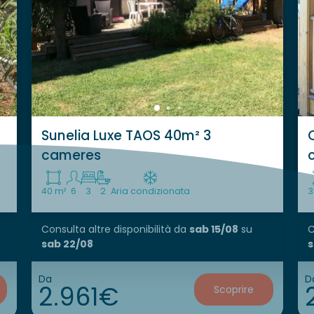
Sunelia Luxe TAOS 40m² 3
C
cameres
40 m²
6
3
2
Aria condizionata
3
Consulta altre disponibilità
da
sab 15/08
su
C
sab 22/08
s
Da
D
2.961€
Scoprire