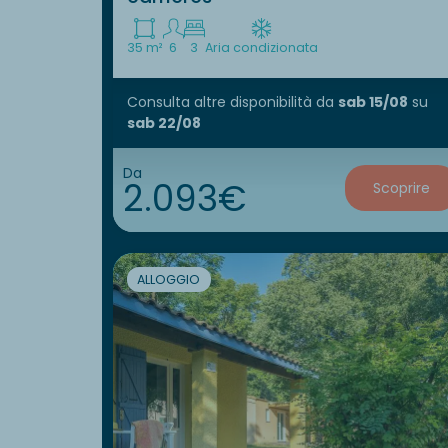
35 m²
6
3
Aria condizionata
Consulta altre disponibilità
da
sab 15/08
su
sab 22/08
Da
2.093€
Scoprire
ALLOGGIO