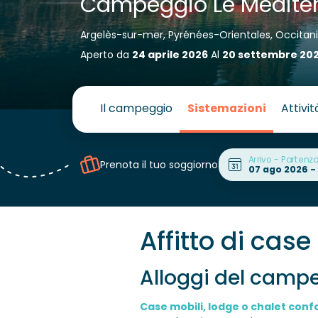
Campeggio Le Médite
Argelès-sur-mer, Pyrénées-Orientales, Occitan
Aperto da
24 aprile 2026
Al
20 settembre 20
Il campeggio
Sistemazioni
Attivit
Arrivo - Partenz
Prenota il tuo soggiorno
Affitto di cas
Alloggi del campe
Case mobili, lodge o chalet confo