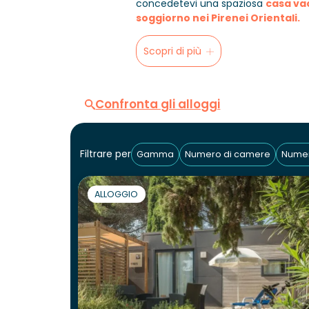
concedetevi una spaziosa
casa va
soggiorno nei Pirenei Orientali.
Scopri di più
Confronta gli alloggi
Filtrare per
Gamma
Numero di camere
Numer
ALLOGGIO