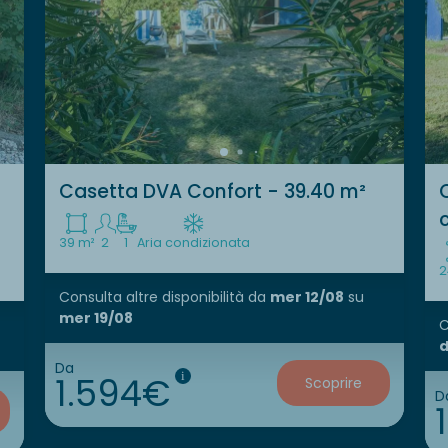
Casetta DVA Confort - 39.40 m²
39 m²
2
1
Aria condizionata
2
Consulta altre disponibilità
da
mer 12/08
su
mer 19/08
C
d
Da
1.594€
i
Scoprire
D