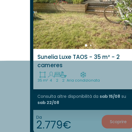
Sunelia Luxe TAOS - 35 m² - 2
cameres
35 m²
4
2
2
Aria condizionata
Consulta altre disponibilità
da
sab 15/08
su
sab 22/08
Da
2.779€
Scoprire