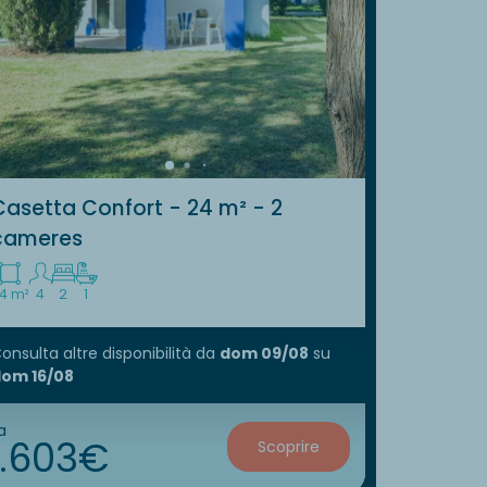
Casetta Confort - 24 m² - 2
cameres
4 m²
4
2
1
onsulta altre disponibilità
da
dom 09/08
su
om 16/08
a
1.603€
Scoprire