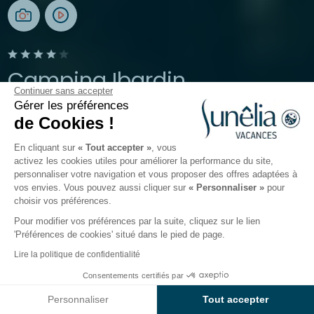
Camping Ibardin
Continuer sans accepter
Gérer les préférences
Urrugne, Pays-Basque
de Cookies !
Ouvert du
3 avril 2026
au
27 septembre 2026
En cliquant sur
« Tout accepter »
, vous
activez les cookies utiles pour améliorer la performance du site,
personnaliser votre navigation et vous proposer des offres adaptées à
Le camping
Hébergements
Activités
Autour de l
vos envies. Vous pouvez aussi cliquer sur
« Personnaliser »
pour
choisir vos préférences.
Pour modifier vos préférences par la suite, cliquez sur le lien
Location de mobil-homes et
'Préférences de cookies' situé dans le pied de page.
chalets à Urrugne sur la côte
Lire la politique de confidentialité
Basque
Consentements certifiés par
Voir prix et disponibilités
Personnaliser
Tout accepter
Les hébergements du camping