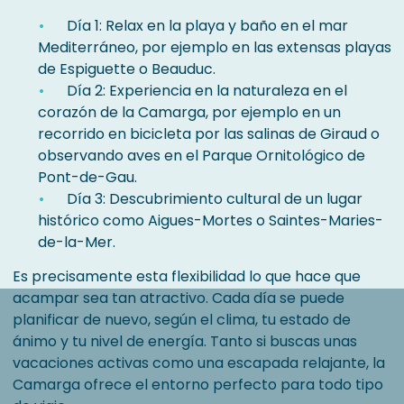
Día 1: Relax en la playa y baño en el mar
Mediterráneo, por ejemplo en las extensas playas
de Espiguette o Beauduc.
Día 2: Experiencia en la naturaleza en el
corazón de la Camarga, por ejemplo en un
recorrido en bicicleta por las salinas de Giraud o
observando aves en el Parque Ornitológico de
Pont-de-Gau.
Día 3: Descubrimiento cultural de un lugar
histórico como Aigues-Mortes o Saintes-Maries-
de-la-Mer.
Es precisamente esta flexibilidad lo que hace que
acampar sea tan atractivo. Cada día se puede
planificar de nuevo, según el clima, tu estado de
ánimo y tu nivel de energía. Tanto si buscas unas
vacaciones activas como una escapada relajante, la
Camarga ofrece el entorno perfecto para todo tipo