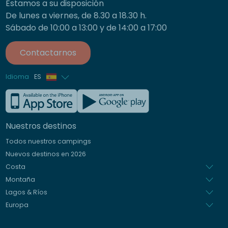
Estamos a su disposición
De lunes a viernes, de 8.30 a 18.30 h.
Sábado de 10:00 a 13:00 y de 14:00 a 17:00
Contactarnos
Idioma
ES
Francés
Inglés
Nuestros destinos
Alemán
Todos nuestros campings
Italiano
Nuevos destinos en 2026
Holandés
Costa
Montaña
Lagos & Ríos
Europa