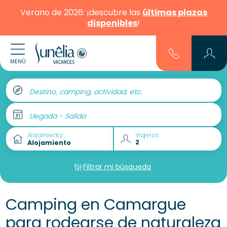
Verano de 2026: ¡descubre las
últimas plazas
disponibles
!
MENÚ
Destino, camping, actividad, etc.
Llegada - Salida
Alojamiento
Viajeros
Filtrar mi búsqueda
Camping en Camargue
para rodearse de naturaleza