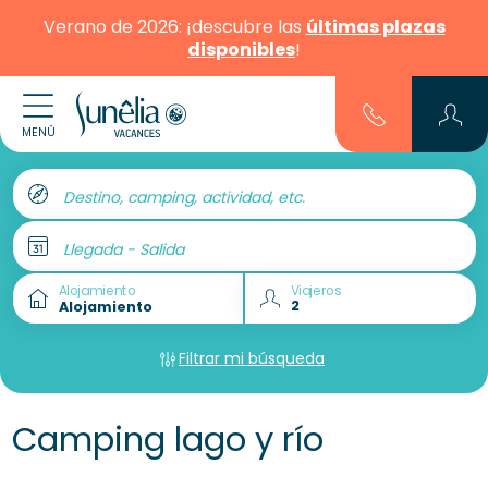
Verano de 2026: ¡descubre las
últimas plazas
disponibles
!
MENÚ
Destino, camping, actividad, etc.
Llegada - Salida
Alojamiento
Viajeros
Filtrar mi búsqueda
Camping lago y río