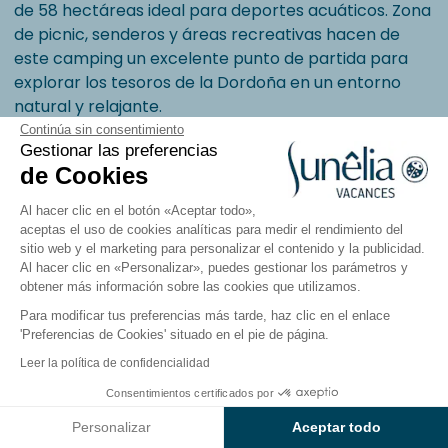
de 58 hectáreas ideal para deportes acuáticos. Zona
de picnic, senderos y áreas recreativas hacen de
este camping un excelente punto de partida para
explorar los tesoros de la Dordoña en un entorno
natural y relajante.
Continúa sin consentimiento
Aveyron y Cévennes: naturaleza
Gestionar las preferencias
salvaje en campings junto al lago
de Cookies
Entre gargantas profundas, mesetas verdes y
Al hacer clic en el botón «Aceptar todo»,
bosques frondosos, vive una experiencia auténtica en
aceptas el uso de cookies analíticas para medir el rendimiento del
sitio web y el marketing para personalizar el contenido y la publicidad.
un camping junto al lago en
Aveyron
o en las
Al hacer clic en «Personalizar», puedes gestionar los parámetros y
Cévennes
. Aquí la naturaleza es la protagonista y
obtener más información sobre las cookies que utilizamos.
ofrece un escenario ideal para unas
vacaciones en
Para modificar tus preferencias más tarde, haz clic en el enlace
familia
llenas de aventura y relajación. Instálate en
'Preferencias de Cookies' situado en el pie de página.
un camping rodeado de naturaleza.
Leer la política de confidencialidad
Desde tu alojamiento, haz senderismo en el
Parque
Consentimientos certificados por
Ver resultados en el mapa
Nacional de Cévennes
, sigue rutas junto a lagos de
Personalizar
Aceptar todo
montaña o contempla paisajes espectaculares