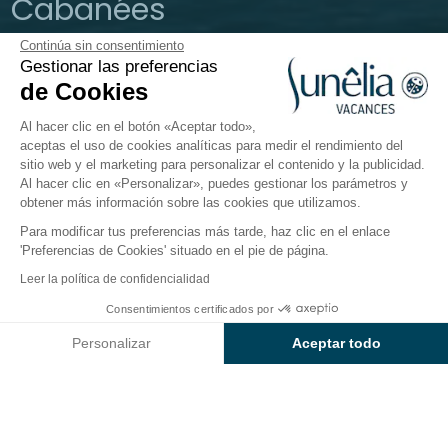
Cabanées
Continúa sin consentimiento
Hautes-Alpes, Serre-Ponçon
Gestionar las preferencias
Abierto del
23 de mayo de 2026
al
28 de septiembre de
de Cookies
2026
Al hacer clic en el botón «Aceptar todo»,
aceptas el uso de cookies analíticas para medir el rendimiento del
sitio web y el marketing para personalizar el contenido y la publicidad.
El camping
Hébergements
Al hacer clic en «Personalizar», puedes gestionar los parámetros y
obtener más información sobre las cookies que utilizamos.
Para modificar tus preferencias más tarde, haz clic en el enlace
Las Toues Cabanées
'Preferencias de Cookies' situado en el pie de página.
del Lago Serre Ponçon
Leer la política de confidencialidad
Consentimientos certificados por
Consultar precios y disponibilidad
Personalizar
Aceptar todo
Filtrar los alojamientos
Separar por
Axeptio consent
Plataforma de Gestión de Consentimiento: Personaliza tus Op
Nuestra plataforma te permite personalizar y gestionar tus ajus
ALOJAMIENTO