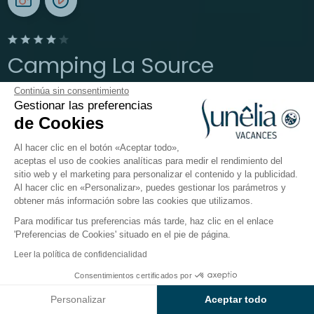
Camping La Source
Continúa sin consentimiento
Aveyron, Thérondels
Gestionar las preferencias
Abierto del
19 de junio de 2026
al
13 de septiembre de
de Cookies
2026
Al hacer clic en el botón «Aceptar todo»,
aceptas el uso de cookies analíticas para medir el rendimiento del
sitio web y el marketing para personalizar el contenido y la publicidad.
El camping
Alojamientos
Actividades
Cerca del
Al hacer clic en «Personalizar», puedes gestionar los parámetros y
obtener más información sobre las cookies que utilizamos.
Para modificar tus preferencias más tarde, haz clic en el enlace
Los alojamientos del
'Preferencias de Cookies' situado en el pie de página.
Camping
Sunêlia La Source
Leer la política de confidencialidad
Consentimientos certificados por
Situado a la
orilla del lago de Sarrans
en Occitania,
Consultar precios y disponibilidad
tu
camping de 4 estrellas
Sunêlia La Source
te
Personalizar
Aceptar todo