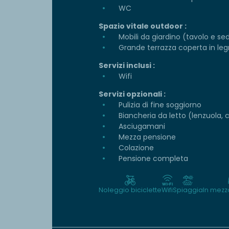
WC
Spazio vitale outdoor :
Mobili da giardino (tavolo e se
Grande terrazza coperta in le
Servizi inclusi :
Wifi
Servizi opzionali :
Pulizia di fine soggiorno
Biancheria da letto (lenzuola, 
Asciugamani
Mezza pensione
Colazione
Pensione completa
Noleggio biciclette
Wifi
Spiaggia
In mezz