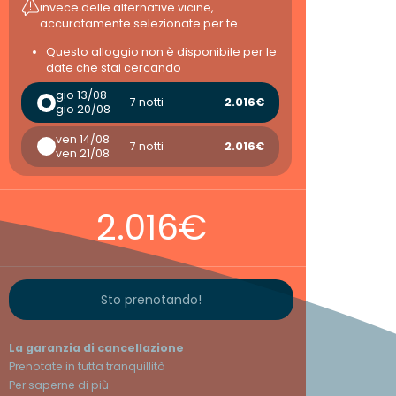
invece delle alternative vicine,
accuratamente selezionate per te.
Questo alloggio non è disponibile per le
date che stai cercando
gio 13/08
7 notti
2.016€
gio 20/08
ven 14/08
7 notti
2.016€
ven 21/08
2.016€
Sto prenotando!
La garanzia di cancellazione
Prenotate in tutta tranquillità
Per saperne di più