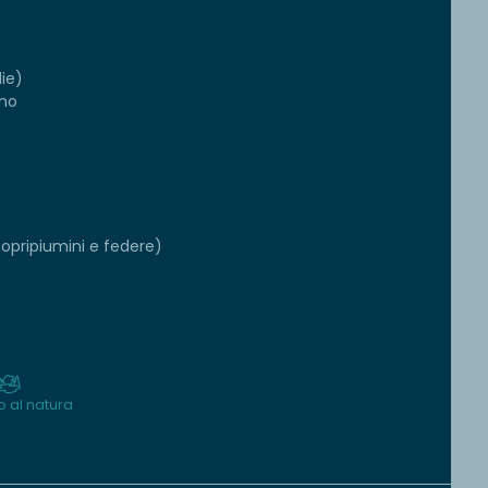
die)
gno
copripiumini e federe)
o al natura