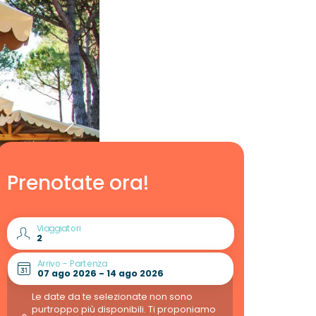
Prenotate ora!
Viaggiatori
Arrivo - Partenza
Le date da te selezionate non sono
purtroppo più disponibili. Ti proponiamo