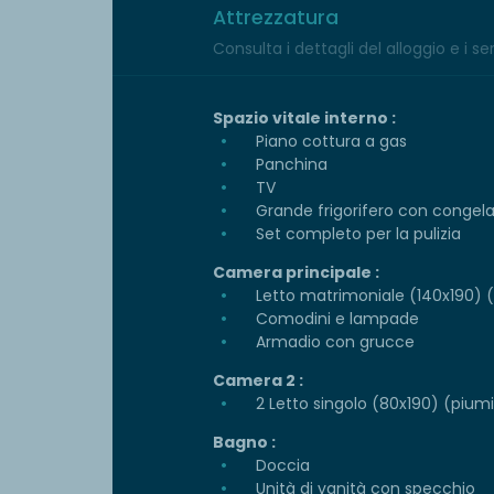
Attrezzatura
Consulta i dettagli del alloggio e i serv
Spazio vitale interno :
Piano cottura a gas
Panchina
TV
Grande frigorifero con congel
Set completo per la pulizia
Camera principale :
Letto matrimoniale (140x190) (p
Comodini e lampade
Armadio con grucce
Camera 2 :
2 Letto singolo (80x190) (piumin
Bagno :
Doccia
Unità di vanità con specchio