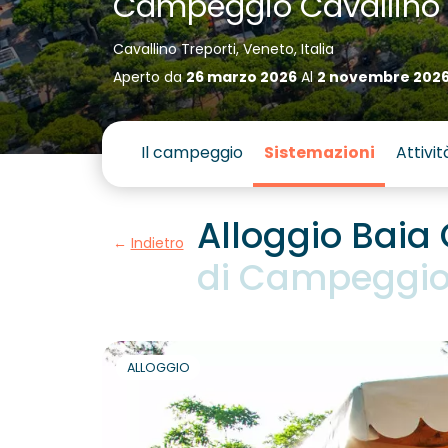
Campeggio Cavallino
Cavallino Treporti, Veneto, Italia
Aperto da
26 marzo 2026
Al
2 novembre 202
Il campeggio
Sistemazioni
Attivit
Alloggio Baia 
Indietro
di
Campeggio 
ALLOGGIO