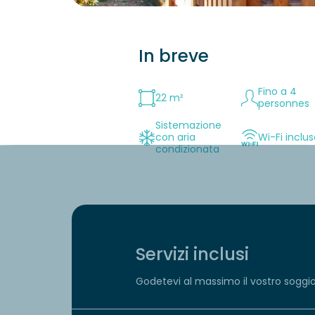
In breve
Fino a 4
22 m²
personnes
Sistemazione
con aria
Wi-Fi inclu
condizionata
Servizi inclusi
Godetevi al massimo il vostro soggiorn