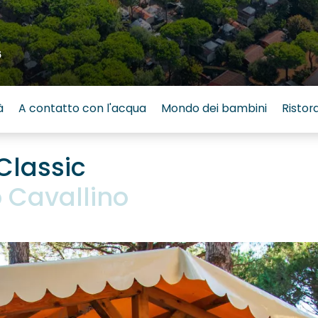
6
à
A contatto con l'acqua
Mondo dei bambini
Ristor
Classic
Cavallino