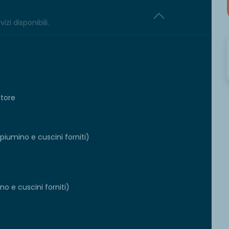
izi disponibili.
atore
iumino e cuscini forniti)
o e cuscini forniti)