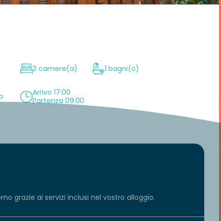
2 camere(a)
1 bagni(o)
Arrivo 17:00
so
Partenza 09:00
o grazie ai servizi inclusi nel vostro alloggio.