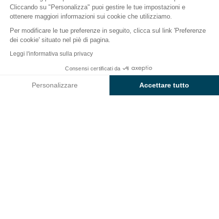
Il campeggio
Sistemazioni
Attività
A contatto c
Cliccando su "Personalizza" puoi gestire le tue impostazioni e
ottenere maggiori informazioni sui cookie che utilizziamo.
Per modificare le tue preferenze in seguito, clicca sul link 'Preferenze
dei cookie' situato nel piè di pagina.
Indietro
Leggi l'informativa sulla privacy
Alloggio Blu Romantic
Da
Consensi certificati da
Prenota
1.967€
di Campeggio Cavallino
Personalizzare
Accettare tutto
Axeptio consent
Piattaforma di Gestione del Consenso: Personalizza le tue opzi
La nostra piattaforma ti consente di personalizzare e gestire le
ALLOGGIO
1 / 12