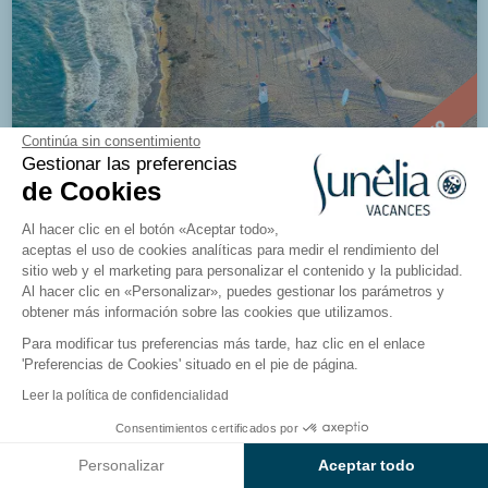
Nuevo
Continúa sin consentimiento
Gestionar las preferencias
de Cookies
Al hacer clic en el botón «Aceptar todo»,
Residencia Ca' Del Pioppo
aceptas el uso de cookies analíticas para medir el rendimiento del
Cavallino Treporti, Vénétie, Italie
sitio web y el marketing para personalizar el contenido y la publicidad.
Al hacer clic en «Personalizar», puedes gestionar los parámetros y
obtener más información sobre las cookies que utilizamos.
Ver el camping
Para modificar tus preferencias más tarde, haz clic en el enlace
'Preferencias de Cookies' situado en el pie de página.
Leer la política de confidencialidad
Consentimientos certificados por
Ver resultados en el mapa
Personalizar
Aceptar todo