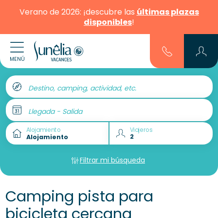
Verano de 2026: ¡descubre las
últimas plazas
disponibles
!
MENÚ
Destino, camping, actividad, etc.
Llegada - Salida
Alojamiento
Viajeros
Filtrar mi búsqueda
Camping pista para
bicicleta cercana