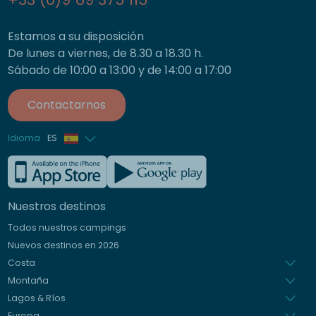
Estamos a su disposición
De lunes a viernes, de 8.30 a 18.30 h.
Sábado de 10:00 a 13:00 y de 14:00 a 17:00
Contactarnos
Idioma
ES
Francés
Inglés
Nuestros destinos
Alemán
Todos nuestros campings
Italiano
Nuevos destinos en 2026
Holandés
Costa
Montaña
Lagos & Ríos
Europa