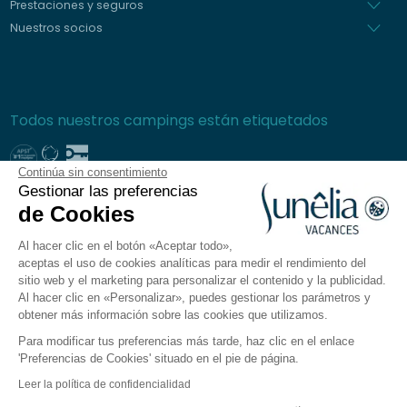
Prestaciones y seguros
Nuestros socios
Todos nuestros campings están etiquetados
Continúa sin consentimiento
Gestionar las preferencias
Pago seguro
de Cookies
Al hacer clic en el botón «Aceptar todo»,
aceptas el uso de cookies analíticas para medir el rendimiento del
sitio web y el marketing para personalizar el contenido y la publicidad.
Preguntas frecuentes
Al hacer clic en «Personalizar», puedes gestionar los parámetros y
Condiciones generales de venta
obtener más información sobre las cookies que utilizamos.
Política de privacidad
Para modificar tus preferencias más tarde, haz clic en el enlace
Aviso legal
'Preferencias de Cookies' situado en el pie de página.
Plano del sitio
Leer la política de confidencialidad
Preferencias de cookies